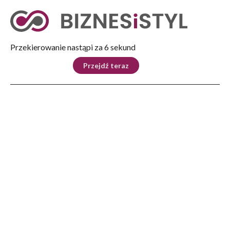
Tryb nocny
Nie
Przekierowanie nastąpi za 5 sekund
KRAJ
BIZNES
ŚWIAT
LIFESTYLE
SPORT
Przejdź teraz
Reklama
Strona główna
>
Biznes
>
Pewność i oszczędności: jak e-Doręczenia wspierają bezpieczeństwo i
efektywność
BIZNES
Pewność i oszczędności: jak