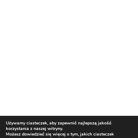
Nasi partnerzy
Reklama
O nas
Reklama
Redakcja
Bloguj z nami
Patronat medialny
Regulamin
Kontakt
Używamy ciasteczek, aby zapewnić najlepszą jakość
korzystania z naszej witryny.
Copyright 2012 Biznes i Styl. Wszystkie prawa zastrzeżone.
Możesz dowiedzieć się więcej o tym, jakich ciasteczek
Polityka prywatności
Polityka cookies