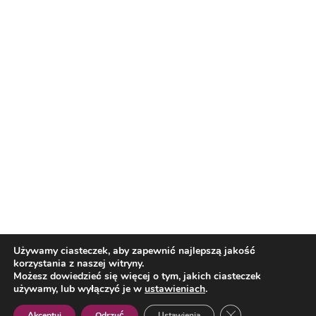
Reklama
Nasi partnerzy
Reklama
O nas
Reklama
Redakcja
Bloguj z nami
Patronat medialny
Regulamin
Kontakt
Używamy ciasteczek, aby zapewnić najlepszą jakość
korzystania z naszej witryny.
Copyright 2012 Biznes i Styl. Wszystkie prawa zastrzeżone.
Możesz dowiedzieć się więcej o tym, jakich ciasteczek
Polityka prywatności
Polityka cookies
używamy, lub wyłączyć je w
ustawieniach
.
Zamknij panel pow
Akceptuj
Odrzuć
Ustawienia