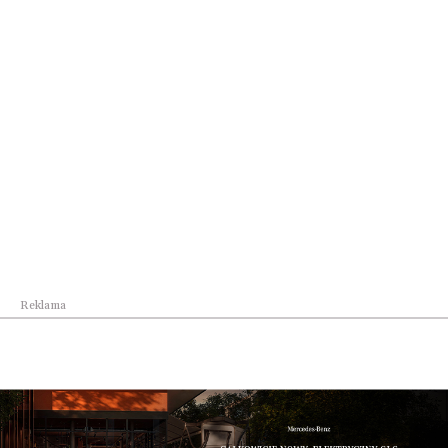
zakresie innowacji obronnych.
Udostępnij
Reklama
Reklama
Najpopularniejsze w dziale