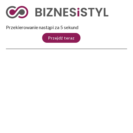
Tryb nocny
Nie
Przekierowanie nastąpi za 5 sekund
KRAJ
BIZNES
ŚWIAT
LIFESTYLE
SPORT
Przejdź teraz
Reklama
Strona główna
>
Biznes
>
Nowy instytut Łukasiewicz AI zajmie się cyberbezpieczeństwem i sztuczną
inteligencją
BIZNES
Nowy instytut Łukasiewicz