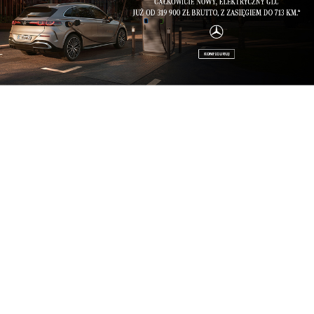
Biznes
Wojewódzki Szpital w Przemyślu otwiera
zmoderni...
Biznes