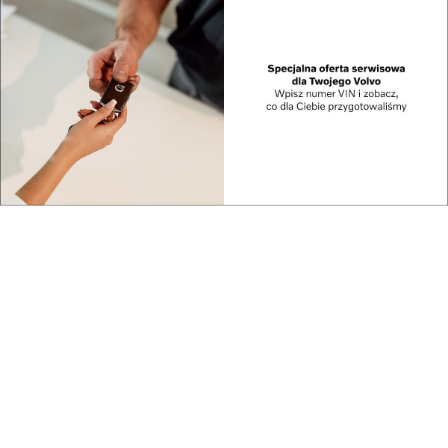
Nowe tereny
Dzisiaj kupują
rekreacyjne powstaną
konkurentów a
na o...
jeszcze ...
Urban Lab Rzeszów
Sierpniowe nabory z
szuka Animatorów
Funduszy Europejs...
Pr...