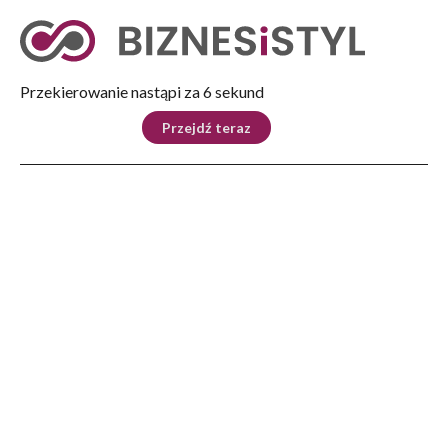
Tryb nocny
Nie
Przekierowanie nastąpi za 5 sekund
KRAJ
BIZNES
ŚWIAT
LIFESTYLE
SPORT
Przejdź teraz
Reklama
Strona główna
>
Biznes
>
Biznes na co dzień
>
Nowa ścieżka rowerowa od mostu Lwowskiego
BIZNES
Nowa ścieżka rowerowa od
mostu Lwowskiego