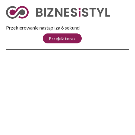
Tryb nocny
Nie
Przekierowanie nastąpi za 5 sekund
KRAJ
BIZNES
ŚWIAT
LIFESTYLE
SPORT
Przejdź teraz
Reklama
Strona główna
>
Biznes
>
Biznes na co dzień
>
Targi pracy. Zatrudnienie czeka nawet w bazach wojskowych
BIZNES
Targi pracy. Zatrudnienie
czeka nawet w bazach