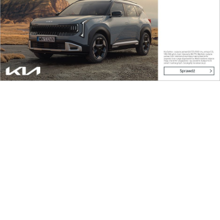
Biznes na co dzień
Rzeszów inwestuje w bezpieczeństwo pieszych
Biznes na co dzień
Startupy w Polsce Wschodniej rozwijają
skrzydła...