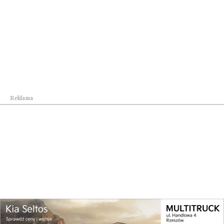
Reklama
Biznes na co dzień
Dzisiaj kupują konkurentów a jeszcze niedawno
w...