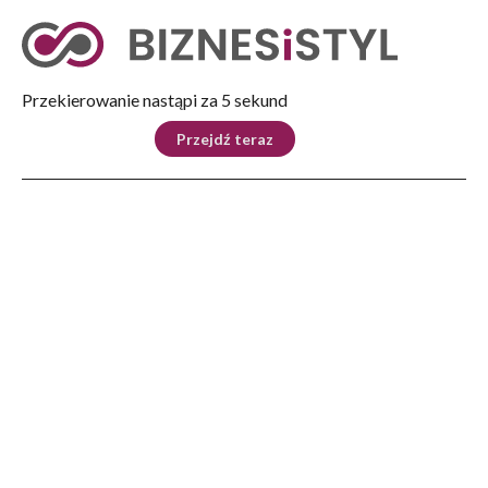
Tryb nocny
Nie
Przekierowanie nastąpi za 5 sekund
KRAJ
BIZNES
ŚWIAT
LIFESTYLE
SPORT
Przejdź teraz
Reklama
Strona główna
>
Biznes
>
ORLEN na IMPACT’25: bezpieczeństwo energetyczne to nie tylko część naszej
strategii, ale szereg konkretnych postulatów
BIZNES
ORLEN na IMPACT’25: