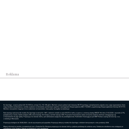
Biznes
Sierpniowe nabory z Funduszy Europejskich i KPO
Reklama
Biznes
Wojewódzki Zespół Koordynacji do spraw