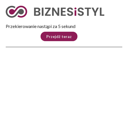
Tryb nocny
Nie
Przekierowanie nastąpi za 4 sekund
KRAJ
BIZNES
ŚWIAT
LIFESTYLE
SPORT
Przejdź teraz
Reklama
Strona główna
>
Automoto
>
Motocykl GOC z Rzeszowa zachwycił Amerykanów
AUTOMOTO
Motocykl GOC z Rzeszowa
zachwycił Amerykanów