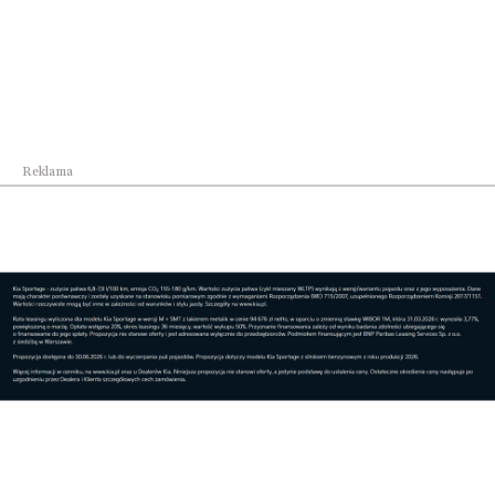
To najlepszy motocykl, jaki stworzyłem z
ekipą GOC
Reklama
Udostępnij
Reklama
Najpopularniejsze w dziale