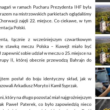
magań w ramach Pucharu Prezydenta IHF była
 razem na mistrzowskich parkietach oglądaliśmy
horwacji zajęli 22. miejsce. Co ciekawe, w tym
tacja Polski.
nta, łącznie z wcześniejszym czwartkowym
 że stawką meczu Polska – Kuwejt miało być
zapewnić sobie udział w meczu o 25. miejsce na
upy II, której obecnie przewodzą Bahrajn do
jtem posłał do boju identyczny skład, jak w
uzowali Arkadiusz Moryto i Kamil Syprzak.
ni, który na długo pozostać miał najgroźniejszym
k Paweł Paterek, co było zapowiedzią nieco