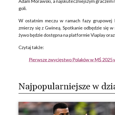
Adam Morawski, a najskuteczniejszym graczem na
goli.
W ostatnim meczu w ramach fazy grupowej P
zmierzy się z Gwineą. Spotkanie odbędzie się w 
żywo będzie dostępna na platformie Viaplay oraz
Czytaj także:
Pierwsze zwycięstwo Polaków w MŚ 2025 w 
Najpopularniejsze w dzi