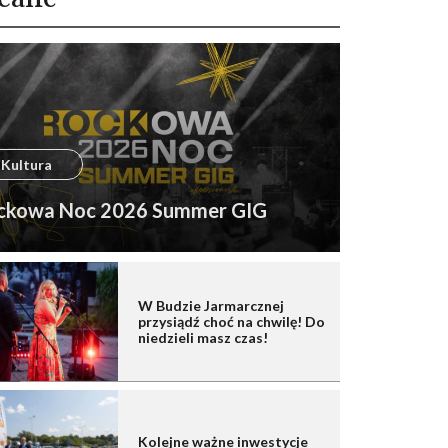
Kultura
ckowa Noc 2026 Summer GIG
W Budzie Jarmarcznej
przysiądź choć na chwilę! Do
niedzieli masz czas!
Kolejne ważne inwestycje