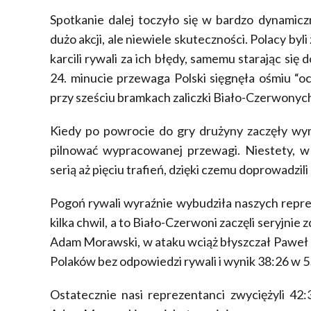
Spotkanie dalej toczyło się w bardzo dynamic
dużo akcji, ale niewiele skuteczności. Polacy by
karcili rywali za ich błędy, samemu starając s
24. minucie przewaga Polski sięgnęła ośmiu “oc
przy sześciu bramkach zaliczki Biało-Czerwonych
Kiedy po powrocie do gry drużyny zaczęły wym
pilnować wypracowanej przewagi. Niestety, w 
serią aż pięciu trafień, dzięki czemu doprowadzil
Pogoń rywali wyraźnie wybudziła naszych repre
kilka chwil, a to Biało-Czerwoni zaczęli seryjni
Adam Morawski, w ataku wciąż błyszczał Paweł P
Polaków bez odpowiedzi rywali i wynik 38:26 w 5
Ostatecznie nasi reprezentanci zwyciężyli 42