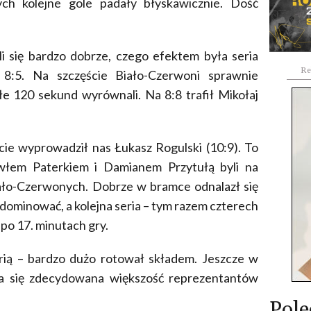
ych kolejne gole padały błyskawicznie. Dość
i się bardzo dobrze, czego efektem była seria
Re
8:5. Na szczęście Biało-Czerwoni sprawnie
łe 120 sekund wyrównali. Na 8:8 trafił Mikołaj
e wyprowadził nas Łukasz Rogulski (10:9). To
włem Paterkiem i Damianem Przytułą byli na
ało-Czerwonych. Dobrze w bramce odnalazł się
dominować, a kolejna seria – tym razem czterech
po 17. minutach gry.
erią – bardzo dużo rotował składem. Jeszcze w
iła się zdecydowana większość reprezentantów
Pole