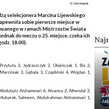
Udostępnij
zą selekcjonera Marcina Lijewskiego
zapewniła sobie pierwsze miejsce w
rywanego w ramach Mistrzostw Świata
ednak do meczu o 25. miejsce, czeka ich
Naj
godz. 18.00)
.
Przytuła 3, Jędraszczyk 2, Olejniczak 1, Bis 2,
Marciniak 3, Gębala 3, Czapliński 4, Wojdan 1,
 Abdulaziz Alshammari 6, Alsanea 2, Alhendal 2,
Zak
, Mubarak, Salmeen, Abdulrahman Alshammari 1,
Jas