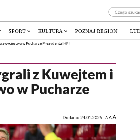
SPORT
KULTURA
POZNAJ REGION
LUD
ą o zwycięstwo w Pucharze Prezydenta IHF!
grali z Kuwejtem i
two w Pucharze
A
Dodano: 24.01.2025
A
A