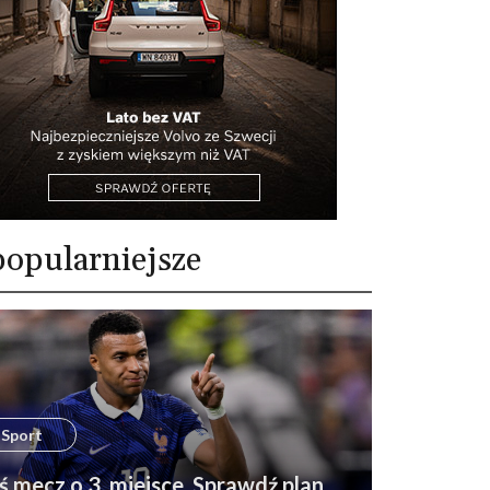
opularniejsze
Sport
ś mecz o 3. miejsce. Sprawdź plan