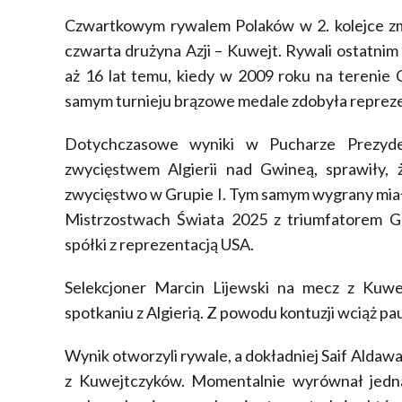
Czwartkowym rywalem Polaków w 2. kolejce z
czwarta drużyna Azji – Kuwejt. Rywali ostatnim
aż 16 lat temu, kiedy w 2009 roku na terenie C
samym turnieju brązowe medale zdobyła reprezen
Dotychczasowe wyniki w Pucharze Prezyde
zwycięstwem Algierii nad Gwineą, sprawiły,
zwycięstwo w Grupie I. Tym samym wygrany miał 
Mistrzostwach Świata 2025 z triumfatorem Gr
spółki z reprezentacją USA.
Selekcjoner Marcin Lijewski na mecz z Kuwe
spotkaniu z Algierią. Z powodu kontuzji wciąż pa
Wynik otworzyli rywale, a dokładniej Saif Aldawa
z Kuwejtczyków. Momentalnie wyrównał jedna