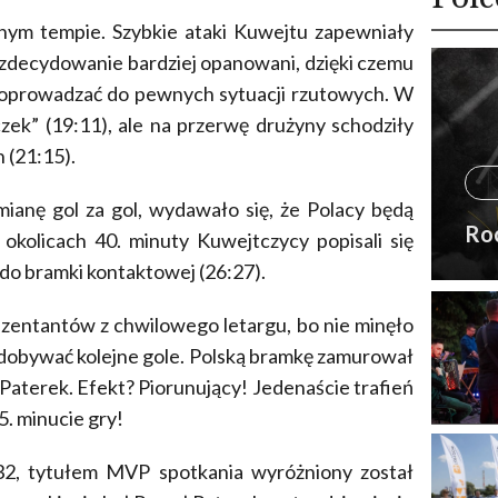
znym tempie. Szybkie ataki Kuwejtu zapewniały
li zdecydowanie bardziej opanowani, dzięki czemu
ię doprowadzać do pewnych sytuacji rzutowych. W
zek” (19:11), ale na przerwę drużyny schodziły
 (21:15).
ianę gol za gol, wydawało się, że Polacy będą
Ro
okolicach 40. minuty Kuwejtczycy popisali się
i do bramki kontaktowej (26:27).
zentantów z chwilowego letargu, bo nie minęło
e zdobywać kolejne gole. Polską bramkę zamurował
aterek. Efekt? Piorunujący! Jedenaście trafień
5. minucie gry!
:32, tytułem MVP spotkania wyróżniony został