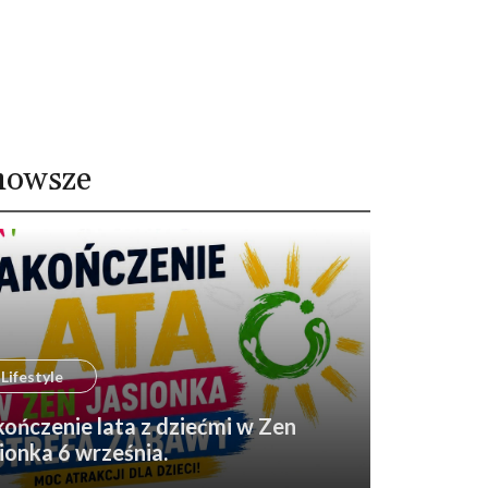
nowsze
Lifestyle
ończenie lata z dziećmi w Zen
ionka 6 września.