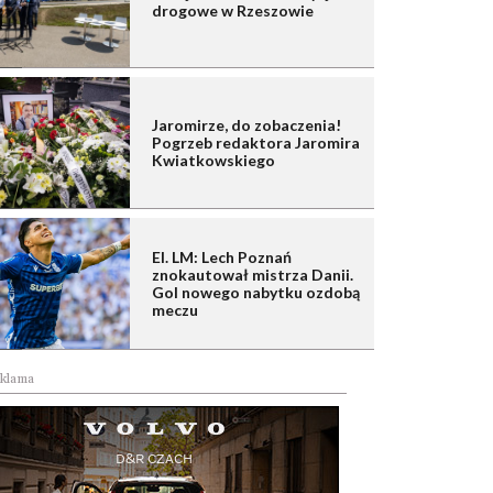
drogowe w Rzeszowie
Jaromirze, do zobaczenia!
Pogrzeb redaktora Jaromira
Kwiatkowskiego
El. LM: Lech Poznań
znokautował mistrza Danii.
Gol nowego nabytku ozdobą
meczu
klama