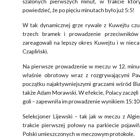
szalonych pierwszych minut, w trakcie któr
powiedzieć, że po pięciu minutach było już 5:5!
W tak dynamicznej grze rywale z Kuwejtu czul
trzech bramek i prowadzenie przeciwników 
zareagowali na lepszy okres Kuwejtu i w nieca
Czapliński.
Na pierwsze prowadzenie w meczu w 12. minuci
właśnie obrotowy wraz z rozgrywającymi Pa
początku najaktywniejszymi graczami wśród Bi
także Adam Morawski. W efekcie, Polacy zaczęli 
goli – zapewniła im prowadzenie wynikiem 15:10 
Selekcjoner Lijewski – tak jak w meczu z Algi
trakcie pierwszej połowy na parkiecie pojaw
Polski umieszczonych w meczowym protokole.