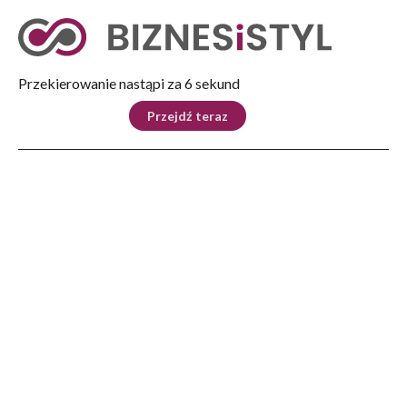
Tryb nocny
Nie
Przekierowanie nastąpi za 6 sekund
KRAJ
BIZNES
ŚWIAT
LIFESTYLE
SPORT
Przejdź teraz
Reklama
Strona główna
>
Ludzie
>
Spotkanie z ks. Kazimierzem Sową w Rzeszowie
LUDZIE
Spotkanie z ks. Kazimierzem
Sową w Rzeszowie