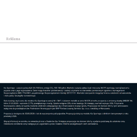
Reklama
Edward Miszczak w
Daniel Kędzierski:
Rzeszowie: Jestem s...
„Polska w świecie ...
Pamięci gen.
Odznaczenia dla
Sikorskiego.
zasłużonych
Uroczystośc...
mieszkańc...
Reklama