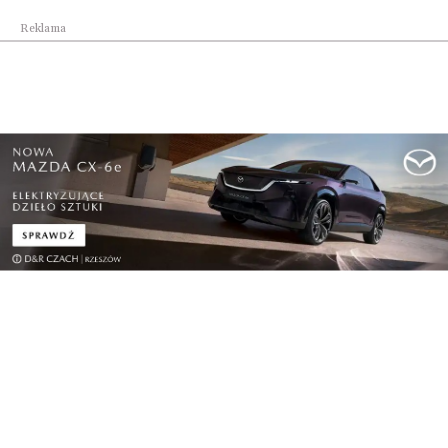
Reklama
Lifestyle
Podkarpacie ponownie światową stolicą
polonijne...
Lifestyle
Nowa jakość podróży w LOT Business Class. PLL