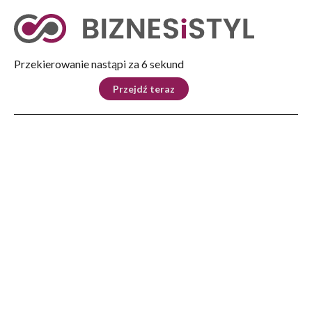
Tryb nocny
Nie
Przekierowanie nastąpi za 5 sekund
KRAJ
BIZNES
ŚWIAT
LIFESTYLE
SPORT
Przejdź teraz
Reklama
Strona główna
>
Lifestyle
>
Unum uruchamia trzeci sezon programu „U lekarza”. Tym razem o profilaktyce
nowotworów
LIFESTYLE
Unum uruchamia trzeci sezon