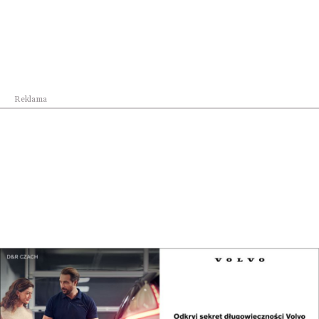
sportowców dbających o zdrową i
zbilansowaną dietę”.
Dlaczego warto włączyć polskie produkty
mleczne do diety sportowca
Reklama
Produkty mleczne to wsparcie w budowie i
regeneracji mięśni, naturalne źródło energii i
składników mineralnych, które wspierają zdrowie
osób aktywnych fizycznie. Dzięki ich różnorodności,
produkty takie jak kefir, skyr, jogurt, ser
dojrzewający, twaróg czy mleko spożywcze, mogą
być wszechstronnie wykorzystywane w
codziennych posiłkach, dostosowując dietę do
indywidualnych potrzeb.
Warto pamiętać, że jakość produktów, które