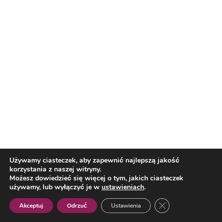
Nasi partnerzy
Reklama
O nas
Reklama
Redakcja
Bloguj z nami
Patronat medialny
Regulamin
Kontakt
Używamy ciasteczek, aby zapewnić najlepszą jakość
korzystania z naszej witryny.
Copyright 2012 Biznes i Styl. Wszystkie prawa zastrzeżone.
Możesz dowiedzieć się więcej o tym, jakich ciasteczek
Polityka prywatności
Polityka cookies
używamy, lub wyłączyć je w
ustawieniach
.
Zamknij panel pow
Akceptuj
Odrzuć
Ustawienia
Polish