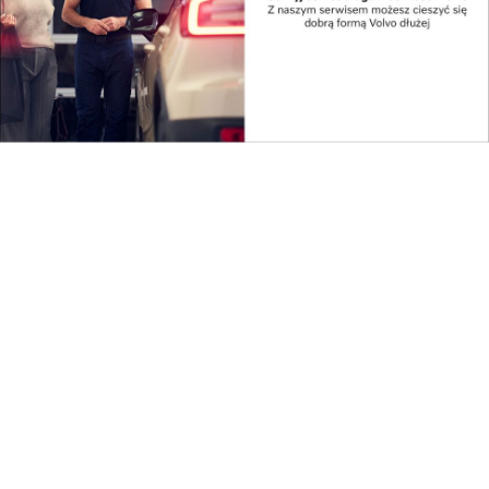
spożywamy, ma znaczenie dla efektów
treningowych i ogólnego samopoczucia. Wybierając
polskie produkty mleczne, sięgamy po sprawdzone
składniki diety o wysokiej wartości odżywczej, które
wspierają naszą kondycję fizyczną. Kampania
„Polskie produkty mleczne królują na stole”
przypomina, że polskie mleczarstwo dostarcza
produkty, które nie tylko smakują, ale i pomagają
osiągać lepsze wyniki sportowe.
Udostępnij
Reklama