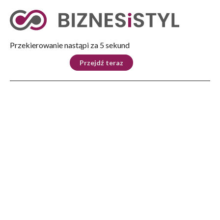
Tryb nocny
Nie
Przekierowanie nastąpi za 4 sekund
KRAJ
BIZNES
ŚWIAT
LIFESTYLE
SPORT
Przejdź teraz
Reklama
Strona główna
>
Lifestyle
>
Nowotwory przewodu pokarmowego: system nie nadąża za medycyną?
LIFESTYLE
Nowotwory przewodu