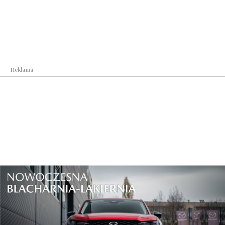
„Unity to ważny krok w stronę standaryzacji opieki –
ale bez systematycznego audytu i monitorowania
wyników leczenia nawet wysoka liczba
wykonywanych zabiegów nie gwarantuje wysokiej
Reklama
jakości terapii” – podkreślił prof. Andrzej Rutkowski.
Rak żołądka, dróg żółciowych i wątroby: wciąż
zbyt późno wykrywane, wciąż trudne w leczeniu
Nowotwory górnego odcinka przewodu
pokarmowego – żołądka i przełyku, dróg żółciowych
oraz wątroby – to obszar, który wciąż pozostaje w
cieniu bardziej nagłośnionych problemów
onkologicznych. Tymczasem skala wyzwań, jakie
niosą, jest ogromna.