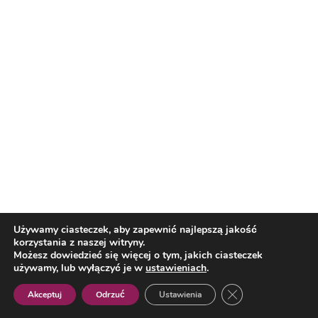
Rozmowy o przyszłości Portu Lotniczego
Rzeszów-...
Reklama
Lifestyle
Informacja dla mieszkańców Miasta Rzeszowa
Używamy ciasteczek, aby zapewnić najlepszą jakość
korzystania z naszej witryny.
Możesz dowiedzieć się więcej o tym, jakich ciasteczek
używamy, lub wyłączyć je w
ustawieniach
.
Zamknij panel pow
Akceptuj
Odrzuć
Ustawienia
Polish