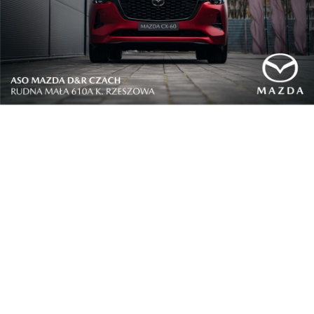
„To choroby diagnozowane często zbyt
późno. Mimo że znamy czynniki ryzyka,
świadomość społeczna i lekarska wciąż
jest niewystarczająca” – przyznał prof.
Lucjan Wyrwicz. Co roku rozpoznaje się w
sumie ok. 10 tys. nowych przypadków.
Eksperci wskazywali, że szczególnie rak żołądka i rak
dróg żółciowych wymagają pilnych zmian
systemowych. W przypadku raka żołądka 5-letnie
przeżycie wynosi obecnie zaledwie 10% – w dużej
mierze dlatego, że nowotwór rozpoznawany jest już
w zaawansowanym stadium.
„To nowotwór, który rozwija się
podstępnie. Pacjenci długo nie zgłaszają