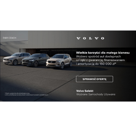
Kultura
Lubaczowska odsłona Podkarpackich Dni
Architekt...
Kultura
Festiwal z wrażliwością. Poznaj pierwsze szczeg...