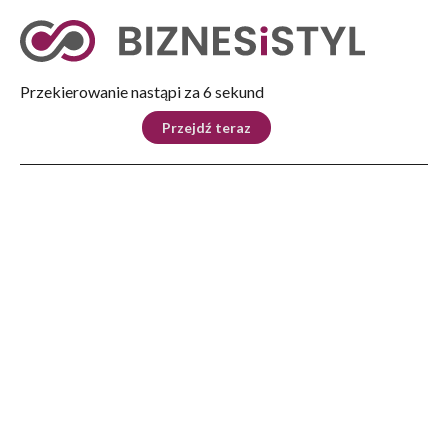
Tryb nocny
Nie
Przekierowanie nastąpi za 5 sekund
KRAJ
BIZNES
ŚWIAT
LIFESTYLE
SPORT
Przejdź teraz
Reklama
Strona główna
>
Kultura
>
Rozpoczęliśmy nabór do konkursu „Zabytek Zadbany 2026”
KULTURA
Rozpoczęliśmy nabór do
konkursu „Zabytek Zadbany