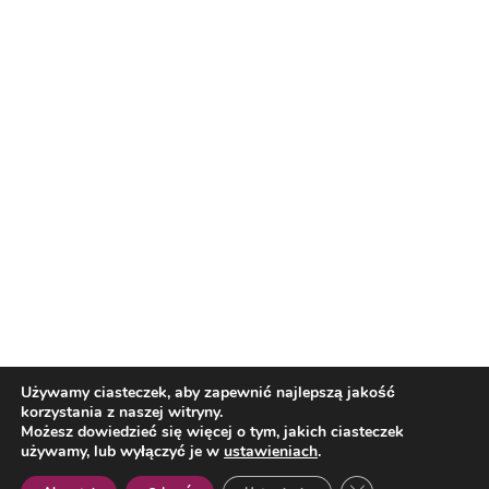
Reklama
Nasi partnerzy
Reklama
O nas
Reklama
Redakcja
Bloguj z nami
Patronat medialny
Regulamin
Kontakt
Używamy ciasteczek, aby zapewnić najlepszą jakość
korzystania z naszej witryny.
Copyright 2012 Biznes i Styl. Wszystkie prawa zastrzeżone.
Możesz dowiedzieć się więcej o tym, jakich ciasteczek
Polityka prywatności
Polityka cookies
używamy, lub wyłączyć je w
ustawieniach
.
Zamknij panel pow