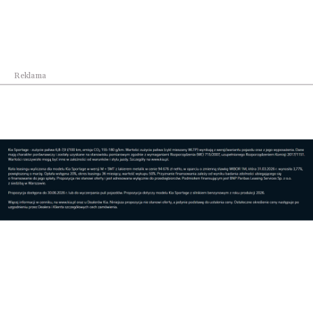
Kultura
Miejskie Centrum Seniora w Rzeszowie
kontynuuje...
Reklama
Kultura
W Budzie Jarmarcznej przysiądź choć na chwilę! ...