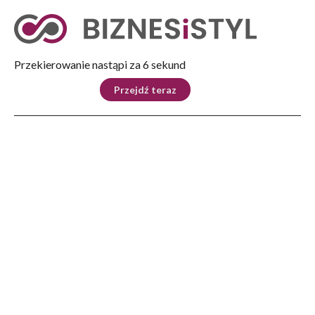
Tryb nocny
Nie
Przekierowanie nastąpi za 5 sekund
KRAJ
BIZNES
ŚWIAT
LIFESTYLE
SPORT
Przejdź teraz
Reklama
Strona główna
>
Kultura
>
30 lat Czwartków Jazzowych. Mateusz Gawęda Trio
KULTURA
30 lat Czwartków Jazzowych.
Mateusz Gawęda Trio