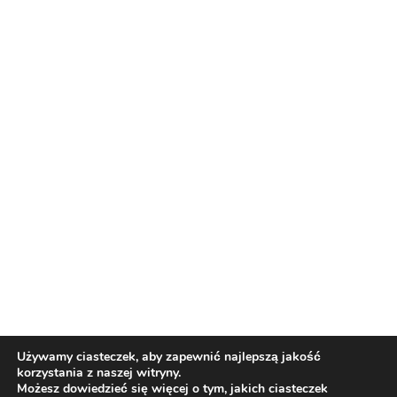
Nasi partnerzy
Reklama
O nas
Reklama
Redakcja
Bloguj z nami
Patronat medialny
Regulamin
Kontakt
Używamy ciasteczek, aby zapewnić najlepszą jakość
korzystania z naszej witryny.
Copyright 2012 Biznes i Styl. Wszystkie prawa zastrzeżone.
Możesz dowiedzieć się więcej o tym, jakich ciasteczek
Polityka prywatności
Polityka cookies