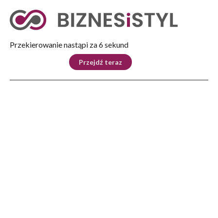
Tryb nocny
Nie
Przekierowanie nastąpi za 5 sekund
KRAJ
BIZNES
ŚWIAT
LIFESTYLE
SPORT
Przejdź teraz
Reklama
Strona główna
>
Kraków
>
Wiadomości Grodzkie
>
Stan chodników i budowa kładki
KRAKÓW
Stan chodników i budowa