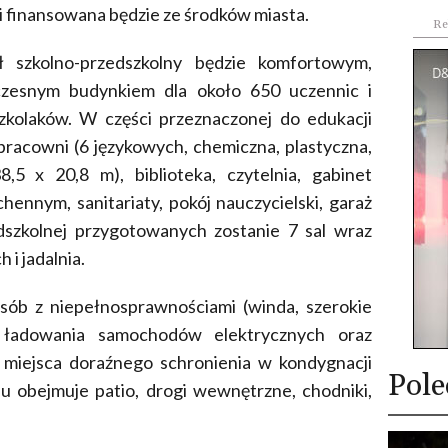
i finansowana będzie ze środków miasta.
Re
ł szkolno-przedszkolny będzie komfortowym,
zesnym budynkiem dla około 650 uczennic i
kolaków. W części przeznaczonej do edukacji
9 pracowni (6 językowych, chemiczna, plastyczna,
5 x 20,8 m), biblioteka, czytelnia, gabinet
chennym, sanitariaty, pokój nauczycielski, garaż
dszkolnej przygotowanych zostanie 7 sal wraz
 i jadalnia.
sób z niepełnosprawnościami (winda, szerokie
 ładowania samochodów elektrycznych oraz
ę miejsca doraźnego schronienia w kondygnacji
Pole
 obejmuje patio, drogi wewnętrzne, chodniki,