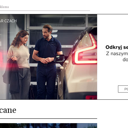
klama
cane