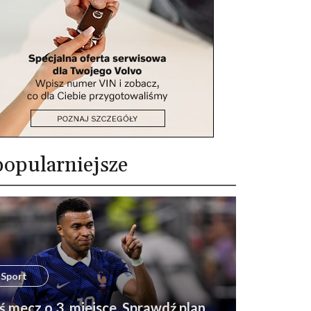
opularniejsze
Sport
ś mecz o 3. miejsce. Sprawdź plan