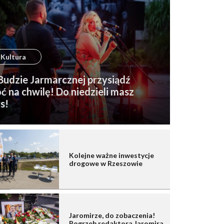
Kultura
udzie Jarmarcznej przysiądź
ć na chwilę! Do niedzieli masz
s!
Kolejne ważne inwestycje
drogowe w Rzeszowie
Jaromirze, do zobaczenia!
Pogrzeb redaktora Jaromira