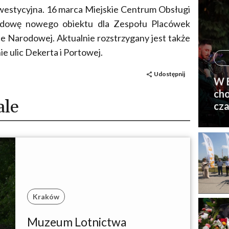
westycyjna. 16 marca Miejskie Centrum Obsługi
dowę nowego obiektu dla Zespołu Placówek
e Narodowej. Aktualnie rozstrzygany jest także
e ulic Dekerta i Portowej.
Udostępnij
W B
cho
ale
cza
Kraków
Muzeum Lotnictwa