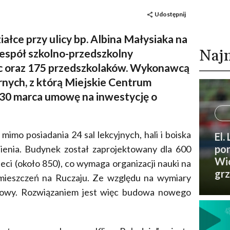
Udostępnij
łce przy ulicy bp. Albina Małysiaka na
Naj
zespół szkolno-przedszkolny
ic oraz 175 przedszkolaków. Wykonawcą
rnych, z którą Miejskie Centrum
 30 marca umowę na inwestycję o
imo posiadania 24 sal lekcyjnych, hali i boiska
El.
pon
ienia. Budynek został zaprojektowany dla 600
Wic
ieci (około 850), co wymaga organizacji nauki na
grz
ieszczeń na Ruczaju. Ze względu na wymiary
budowy. Rozwiązaniem jest więc budowa nowego