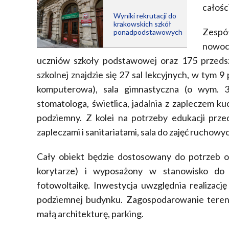
całośc
Wyniki rekrutacji do
krakowskich szkół
Zespó
ponadpodstawowych
nowoc
uczniów szkoły podstawowej oraz 175 przedsz
szkolnej znajdzie się 27 sal lekcyjnych, w tym 
komputerowa), sala gimnastyczna (o wym. 38,
stomatologa, świetlica, jadalnia z zapleczem ku
podziemny. Z kolei na potrzeby edukacji prze
zapleczami i sanitariatami, sala do zajęć ruchowych
Cały obiekt będzie dostosowany do potrzeb o
korytarze) i wyposażony w stanowisko do
fotowoltaikę. Inwestycja uwzględnia realizacj
podziemnej budynku. Zagospodarowanie terenu
małą architekturę, parking.