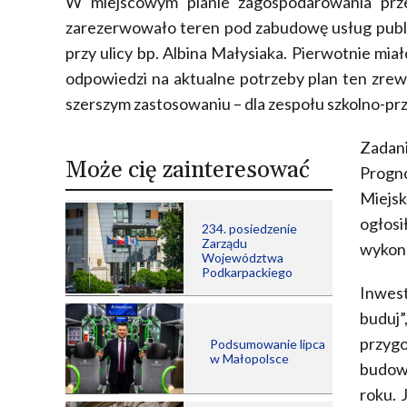
W miejscowym planie zagospodarowania prze
zarezerwowało teren pod zabudowę usług publi
przy ulicy bp. Albina Małysiaka. Pierwotnie mi
odpowiedzi na aktualne potrzeby plan ten zrew
szerszym zastosowaniu – dla zespołu szkolno-pr
Zadani
Może cię zainteresować
Progn
Miejs
ogłos
234. posiedzenie
Zarządu
wykona
Województwa
Podkarpackiego
Inwest
buduj
przygo
Podsumowanie lipca
w Małopolsce
budow
roku. 