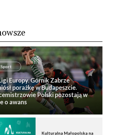
nowsze
Sport
 Ligi Europy. Górnik Zabrze
iósł porażkę w Budapeszcie.
emistrzowie Polski pozostają w
e o awans
Kulturalna Małopolska na