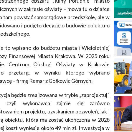
strzennego obszaru „Kliny Południe” miasto
cznych w zakresie oświaty – mowa tu o działce
ało tam powstać samorządowe przedszkole, ale w
idowano i podjęto decyzję o budowie obiektu o
zedszkolnego.
e to wpisano do budżetu miasta i Wieloletniej
ozy Finansowej Miasta Krakowa. W 2025 roku
kie Centrum Obsługi Oświaty w Krakowie
iło przetarg, w wyniku którego wybrano
wcę – firmę Remar z Gołkowic Górnych.
ycja będzie zrealizowana w trybie „zaprojektuj i
”, czyli wykonawca zajmie się zarówno
towaniem projektu, uzyskaniem pozwoleń, jak i
ą obiektu, która ma zostać ukończona w 2028
Jej koszt wyniesie około 49 mln zł. Inwestycja w