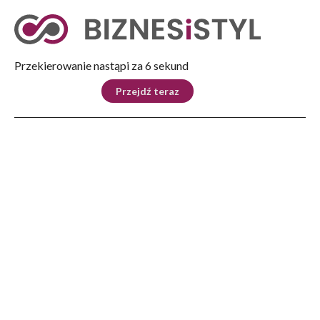
Tryb nocny
Nie
Przekierowanie nastąpi za 5 sekund
KRAJ
BIZNES
ŚWIAT
LIFESTYLE
SPORT
Przejdź teraz
Reklama
Strona główna
>
Kraj
>
Funduszu Sprawiedliwości: zarzuty dla pięciu osób
KRAJ
Funduszu Sprawiedliwości:
zarzuty dla pięciu osób