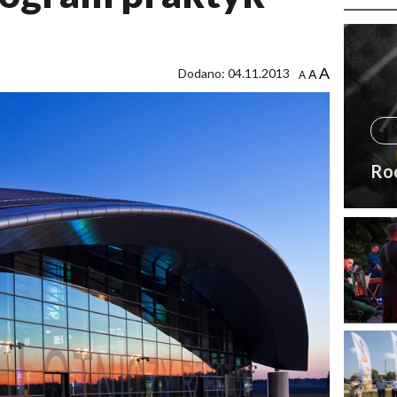
A
Dodano: 04.11.2013
A
A
Ro