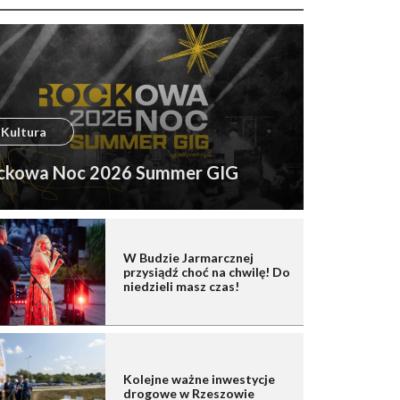
Kultura
ckowa Noc 2026 Summer GIG
W Budzie Jarmarcznej
przysiądź choć na chwilę! Do
niedzieli masz czas!
Kolejne ważne inwestycje
drogowe w Rzeszowie