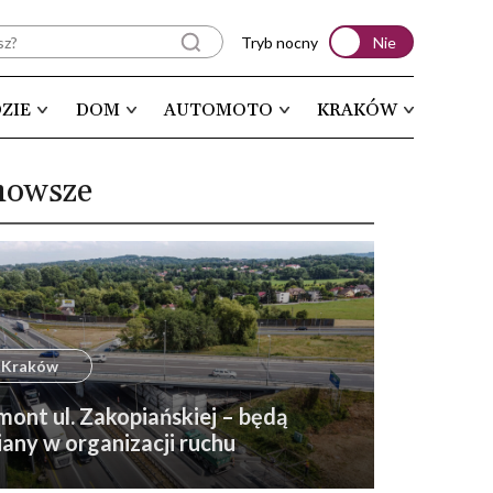
Tryb nocny
Nie
ZIE
DOM
AUTOMOTO
KRAKÓW
nowsze
Kraków
ont ul. Zakopiańskiej – będą
any w organizacji ruchu