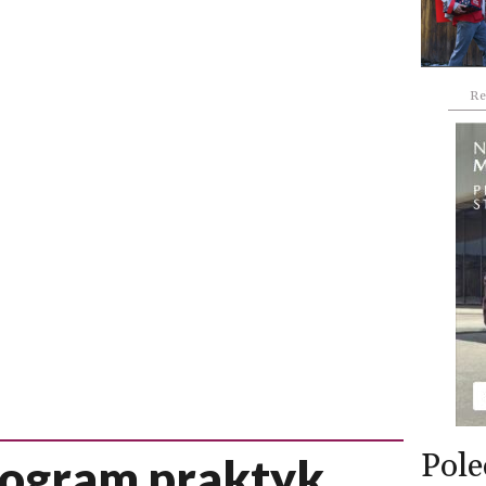
Re
Pole
program praktyk