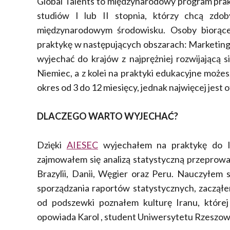
Global Talents to międzynarodowy program pra
studiów I lub II stopnia, którzy chcą zdob
międzynarodowym środowisku. Osoby biorące
praktykę w następujących obszarach: Marketing
wyjechać do krajów z najprężniej rozwijającą się
Niemiec, a z kolei na praktyki edukacyjne możesz
okres od 3 do 12 miesięcy, jednak najwięcej jest 
DLACZEGO WARTO WYJECHAĆ?
Dzięki
AIESEC
wyjechałem na praktykę do I
zajmowałem się analizą statystyczną przeprowa
Brazylii, Danii, Węgier oraz Peru. Nauczyłem
sporządzania raportów statystycznych, zacząłe
od podszewki poznałem kulturę Iranu, które
opowiada Karol , student Uniwersytetu Rzeszow