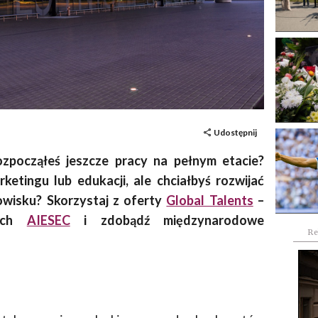
Udostępnij
ozpocząłeś jeszcze pracy na pełnym etacie?
etingu lub edukacji, ale chciałbyś rozwijać
owisku? Skorzystaj z oferty
Global Talents
–
nych
AIESEC
i zdobądź międzynarodowe
Re