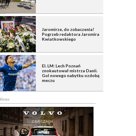
Jaromirze, do zobaczenia!
Pogrzeb redaktora Jaromira
Kwiatkowskiego
El. LM: Lech Poznań
znokautował mistrza Danii.
Gol nowego nabytku ozdobą
meczu
klama