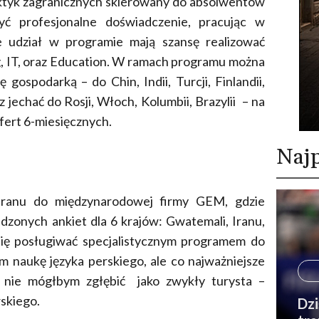
ktyk zagranicznych skierowany do absolwentów
yć profesjonalne doświadczenie, pracując w
 udział w programie mają szansę realizować
, IT, oraz Education. W ramach programu można
 gospodarką – do Chin, Indii, Turcji, Finlandii,
 jechać do Rosji, Włoch, Kolumbii, Brazylii – na
ofert 6-miesięcznych.
Najp
ranu do międzynarodowej firmy GEM, gdzie
dzonych ankiet dla 6 krajów: Gwatemali, Iranu,
 się posługiwać specjalistycznym programem do
m naukę języka perskiego, ale co najważniejsze
j nie mógłbym zgłębić jako zwykły turysta –
skiego.
Dzi