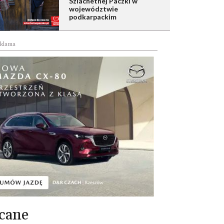
Szlachetnej Paczki w
województwie
podkarpackim
klama
cane