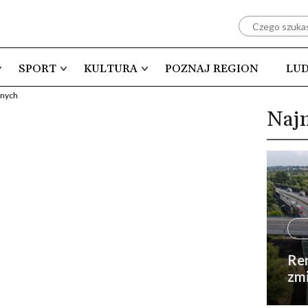
SPORT
KULTURA
POZNAJ REGION
LUD
znych
Naj
Rem
zmi