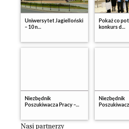
Uniwersytet Jagielloński
Pokaż co potr
– 10 n...
konkurs d...
Niezbędnik
Niezbędnik
Poszukiwacza Pracy –...
Poszukiwacza
Nasi partnerzy