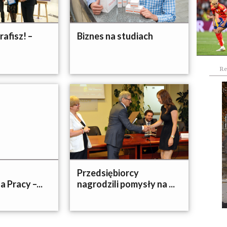
afisz! –
Biznes na studiach
Re
Przedsiębiorcy
 Pracy –...
nagrodzili pomysły na ...