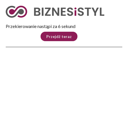
Tryb nocny
Nie
Przekierowanie nastąpi za 5 sekund
KRAJ
BIZNES
ŚWIAT
LIFESTYLE
SPORT
Przejdź teraz
Reklama
Strona główna
>
Dom
>
Wnętrza
>
W wywietrzonym domu mniej wirusów
DOM
W wywietrzonym domu
mniej wirusów