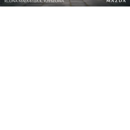
biurowe – ...
trend w aranżacji ...
Drzwi wewnętrzne
Luka Modrić
białe jako stylowy e...
europejskim
ambasadorem G...
Otwórz nowy
Kolor roku 2026:
rozdział w domu z
Cloud Dancer – jak w...
otownet...