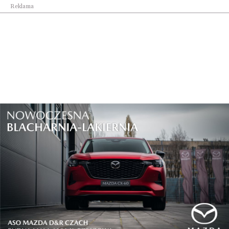
Reklama
Reklama
Najnowsze
Ergonomiczne krzesło
Scentscaping: nowy