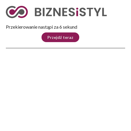
Tryb nocny
Nie
Przekierowanie nastąpi za 5 sekund
KRAJ
BIZNES
ŚWIAT
LIFESTYLE
SPORT
Przejdź teraz
Reklama
Strona główna
>
Dom
>
Przeszklone balkony zyskują popularność w Polsce: Lumon umacnia swoją
pozycję dzięki prestiżowym projektom mieszkaniowym
DOM
Przeszklone balkony zyskują