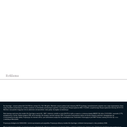
Dom
Dwa czy trzy pokoje? Jak wybrać idealne
mieszka...
Reklama
Dom
Według SIT właściciel może liczyć nawet na kilk...
Reklama