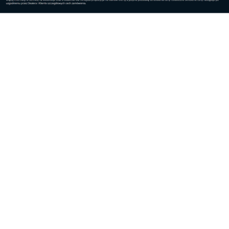
Najnowsze
Beton wciąż obecny w
Pellet nadal
architekturze: w...
bezpiecznym i
stabilnym ...