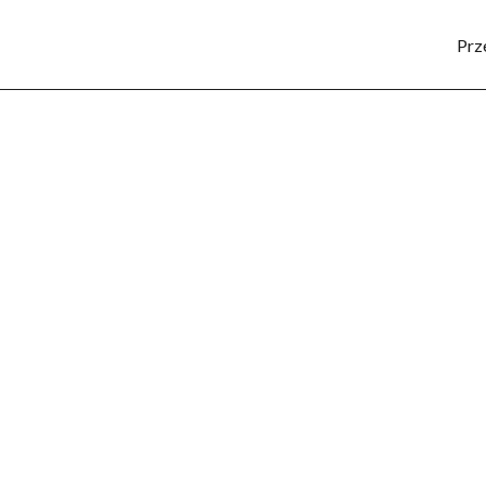
Prz
SPORT
KULTURA
POZNAJ REGION
LUD