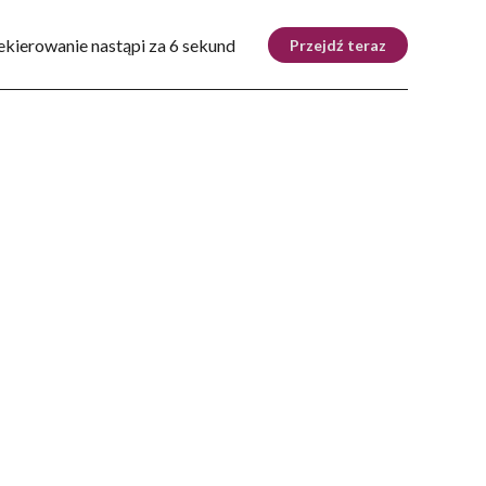
Tryb nocny
Nie
ekierowanie nastąpi za 5 sekund
Przejdź teraz
ZIE
DOM
AUTOMOTO
KRAKÓW