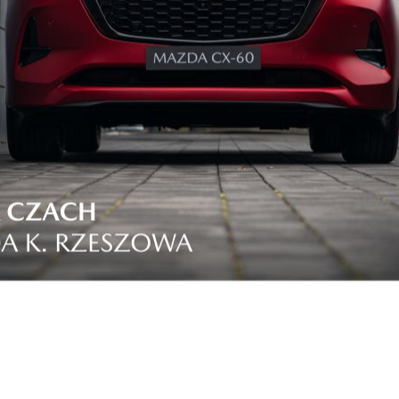
Ro
wietrzem, w szczególności tęsknią za nim
zyszczenia. Pamiętajmy jednak, by zadbać o jego
właśnie ten aspekt stanowi jeden z kluczowych
o Mieszkania), ponieważ właściwy mikroklimat
bezpośredni wpływ na nasze zdrowie i komfort
nić główne zasady zdrowego budownictwa? Jak
o pierwsze skierujmy naszą uwagę na właściwe
ętrzna powinna wynosić 18-22°C (zależnie od
ja powinna być w stanie nam ją zagwarantować
ątrz. Dodatkowo, ciepłe ściany są po prostu
emy w naszych domach. Wahania temperatury