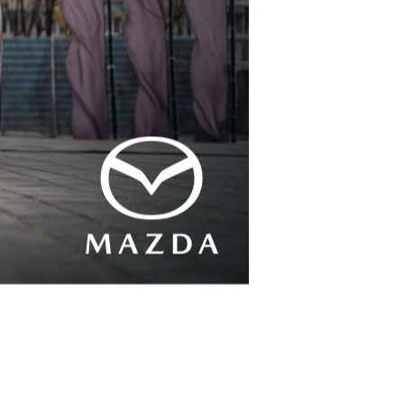
Kultura
ckowa Noc 2026 Summer GIG
W Budzie Jarmarcznej
przysiądź choć na chwilę! Do
niedzieli masz czas!
Kolejne ważne inwestycje
drogowe w Rzeszowie