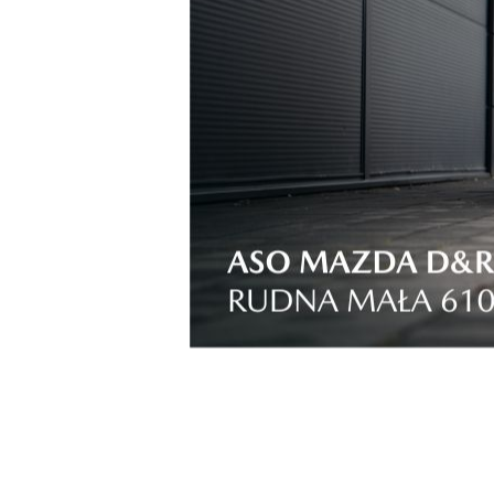
To Twoje klimaty
Wszyscy chcielibyśmy oddychać świeżym po
mieszkańcy dużych miast skarżący się na zaniec
jakość również we wnętrzu naszych domów. To 
elementów filozofii Healthy Living (Zdroweg
wewnętrzny oraz odpowiednia temperatura ma 
życia. Co więc powinniśmy zrobić, aby speł
podpowiada Tomasz Dzierwa z firmy Baumit, p
ocieplenie domu. Optymalna temperatura wewn
typu pomieszczenia), a właściwa termoizolac
niezależnie od warunków panujących na zewn
przytulne, a przecież tego głównie pragni