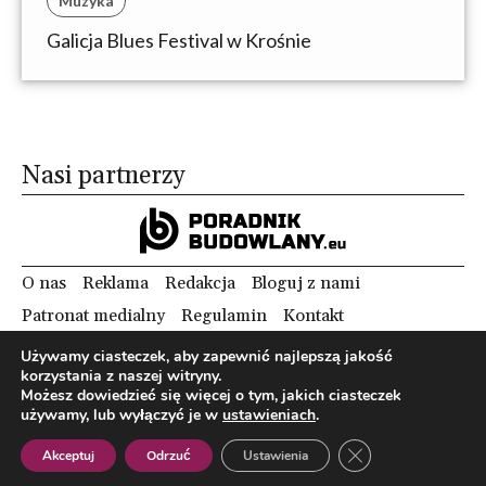
Muzyka
Galicja Blues Festival w Krośnie
Nasi partnerzy
O nas
Reklama
Redakcja
Bloguj z nami
Patronat medialny
Regulamin
Kontakt
Używamy ciasteczek, aby zapewnić najlepszą jakość
korzystania z naszej witryny.
Copyright 2012 Biznes i Styl. Wszystkie prawa zastrzeżone.
Możesz dowiedzieć się więcej o tym, jakich ciasteczek
Polityka prywatności
Polityka cookies
używamy, lub wyłączyć je w
ustawieniach
.
Zamknij panel pow
Akceptuj
Odrzuć
Ustawienia
Polish