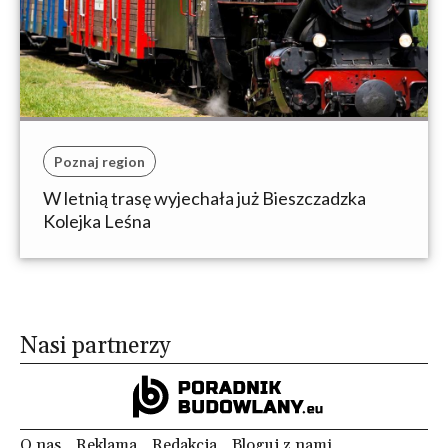
Poznaj region
W letnią trasę wyjechała już Bieszczadzka
Kolejka Leśna
Nasi partnerzy
O nas
Reklama
Redakcja
Bloguj z nami