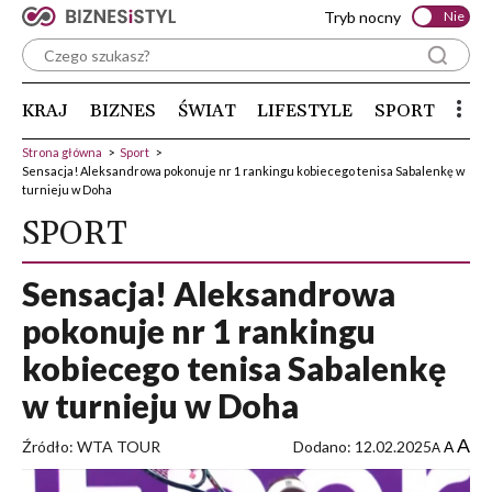
Tryb nocny
Nie
KRAJ
BIZNES
ŚWIAT
LIFESTYLE
SPORT
Strona główna
>
Sport
>
Sensacja! Aleksandrowa pokonuje nr 1 rankingu kobiecego tenisa Sabalenkę w
turnieju w Doha
SPORT
Sensacja! Aleksandrowa
pokonuje nr 1 rankingu
kobiecego tenisa Sabalenkę
w turnieju w Doha
A
Źródło: WTA TOUR
Dodano: 12.02.2025
A
A