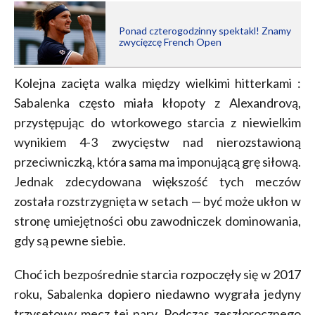
Ponad czterogodzinny spektakl! Znamy
zwycięzcę French Open
Kolejna zacięta walka między wielkimi hitterkami :
Sabalenka często miała kłopoty z Alexandrovą,
przystępując do wtorkowego starcia z niewielkim
wynikiem 4-3 zwycięstw nad nierozstawioną
przeciwniczką, która sama ma imponującą grę siłową.
Jednak zdecydowana większość tych meczów
została rozstrzygnięta w setach — być może ukłon w
stronę umiejętności obu zawodniczek dominowania,
gdy są pewne siebie.
Choć ich bezpośrednie starcia rozpoczęły się w 2017
roku, Sabalenka dopiero niedawno wygrała jedyny
trzysetowy mecz tej pary. Podczas zeszłorocznego