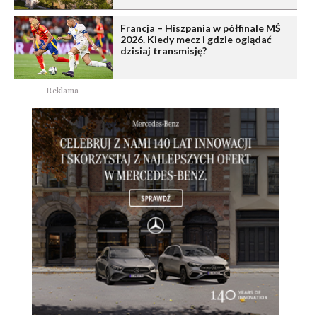
Francja – Hiszpania w półfinale MŚ
2026. Kiedy mecz i gdzie oglądać
dzisiaj transmisję?
Reklama