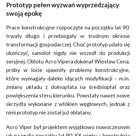
Prototyp pełen wyzwań wyprzedzający
swoją epokę
Prace konstrukcyjne rozpoczęte na początku lat 90.
trwały długo i przebiegały w trudnym okresie
transformacji gospodarczej. Choć prototyp udało się
ukończyć, samolot nigdy nie wszedł do produkcji
seryjnej. Oblotu Acro Vipera dokonał Wiesław Cena,
próby w locie ujawniły problemy konstrukcyjne,
które wymagały daleko idących modyfikacji – m.in.
zmiany układu z dolnopłata na średniopłat oraz
powiększenia steru kierunku. Powstały nawet nowe
skrzydła wykonane z włókien węglowych, jednak z
nimi prototyp nie został już oblatany.
Acro Viper był projektem wyjątkowo nowoczesnym
jak na realia początku lat 90. XX wieku –
konstrukcja