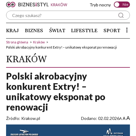
Tryb nocny
Nie
KRAJ
BIZNES
ŚWIAT
LIFESTYLE
SPORT
Strona główna
>
Kraków
>
Polski akrobacyjny konkurent Extry! – unikatowy eksponat po renowacji
KRAKÓW
Polski akrobacyjny
konkurent Extry! –
unikatowy eksponat po
renowacji
A
Źródło: Krakow.pl
Dodano: 02.02.2026
A
A