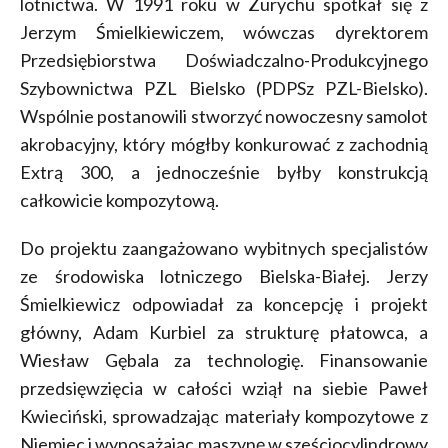
lotnictwa. W 1991 roku w Zurychu spotkał się z
Jerzym Śmielkiewiczem, wówczas dyrektorem
Przedsiębiorstwa Doświadczalno-Produkcyjnego
Szybownictwa PZL Bielsko (PDPSz PZL-Bielsko).
Wspólnie postanowili stworzyć nowoczesny samolot
akrobacyjny, który mógłby konkurować z zachodnią
Extrą 300, a jednocześnie byłby konstrukcją
całkowicie kompozytową.
Do projektu zaangażowano wybitnych specjalistów
ze środowiska lotniczego Bielska-Białej. Jerzy
Śmielkiewicz odpowiadał za koncepcję i projekt
główny, Adam Kurbiel za strukturę płatowca, a
Wiesław Gębala za technologię. Finansowanie
przedsięwzięcia w całości wziął na siebie Paweł
Kwieciński, sprowadzając materiały kompozytowe z
Niemiec i wyposażając maszynę w sześciocylindrowy