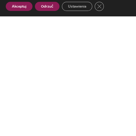
Zamknij panel pow
Akceptuj
Odrzuć
Ustawienia
Polish
Najpopularniejsze
Sport
Dziś mecz o 3. miejsce. Sprawdź plan
transmisji
Wojewódzki Szpital w Przemyślu
otwiera zmodernizowany oddział