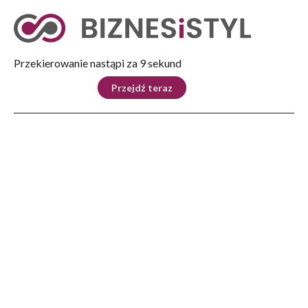
Tryb nocny
Nie
Przekierowanie nastąpi za 8 sekund
KRAJ
BIZNES
ŚWIAT
LIFESTYLE
SPORT
Przejdź teraz
Reklama
Strona główna
>
Lifestyle
>
W niedzielę Jarmark Garncarski w Medyni
LIFESTYLE
W niedzielę Jarmark
Garncarski w Medyni