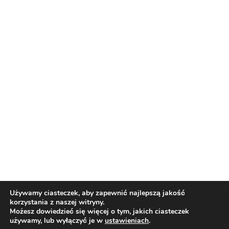
El. LM: Lech Poznań znokautował
mistrza Danii. Gol nowego nabytku
ozdobą meczu
Gdy tradycja staje się luksusem. Jak
polska olejarnia podbija serca
konsumentów?
Reklama
Reklama
Używamy ciasteczek, aby zapewnić najlepszą jakość
korzystania z naszej witryny.
Możesz dowiedzieć się więcej o tym, jakich ciasteczek
używamy, lub wyłączyć je w
ustawieniach
.