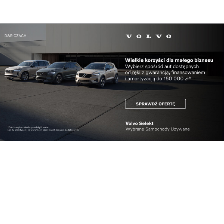
Lifestyle
„Live in Rzeszów” – cykl wakacyjnych koncertów
...
Pokaż więcej
Reklama