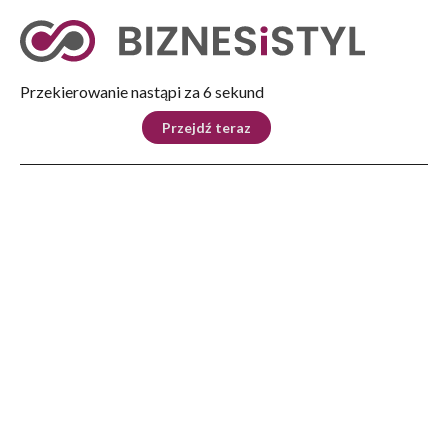
Tryb nocny
Nie
Przekierowanie nastąpi za 5 sekund
KRAJ
BIZNES
ŚWIAT
LIFESTYLE
SPORT
Przejdź teraz
Reklama
Strona główna
>
Lifestyle
>
Kobiety o kobietach w sobotę w Ośrodku Garncarskim
LIFESTYLE
Kobiety o kobietach w
sobotę w Ośrodku