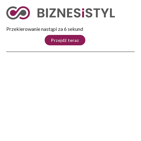
Tryb nocny
Nie
Przekierowanie nastąpi za 5 sekund
KRAJ
BIZNES
ŚWIAT
LIFESTYLE
SPORT
Przejdź teraz
Reklama
Strona główna
>
Lifestyle
>
„Łączy nas Historia” – niezwykły festiwal w Twierdzy Przemyśl
POZNAJ REGION
„Łączy nas Historia” –
niezwykły festiwal w