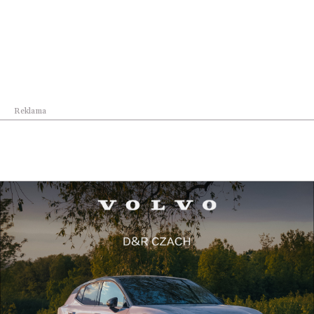
Lifestyle
Podkarpacie ponownie światową stolicą
polonijne...
Reklama
Lifestyle
„Live in Rzeszów” – cykl wakacyjnych koncertów
...