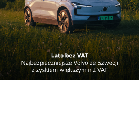
Pokaż więcej
Reklama
Najnowsze
Ponad 7 mln zł
Pierwsze OH! sezonu
dofinansowania na
turystycznego na ...
ochr...