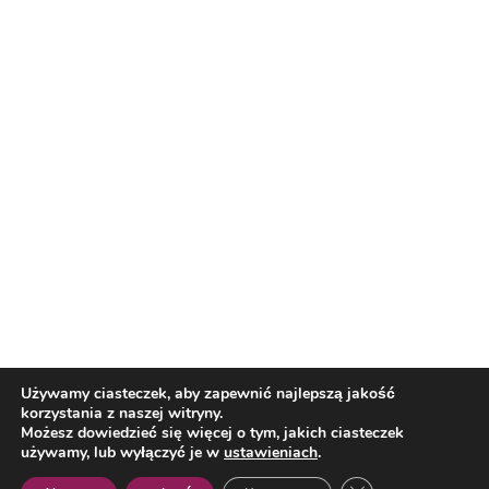
Nasi partnerzy
Reklama
O nas
Reklama
Redakcja
Bloguj z nami
Patronat medialny
Regulamin
Kontakt
Używamy ciasteczek, aby zapewnić najlepszą jakość
korzystania z naszej witryny.
Copyright 2012 Biznes i Styl. Wszystkie prawa zastrzeżone.
Możesz dowiedzieć się więcej o tym, jakich ciasteczek
Polityka prywatności
Polityka cookies
używamy, lub wyłączyć je w
ustawieniach
.