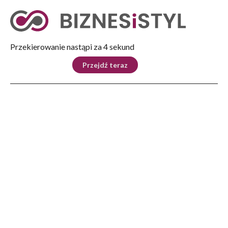
Tryb nocny
Nie
Przekierowanie nastąpi za 4 sekund
KRAJ
BIZNES
ŚWIAT
LIFESTYLE
SPORT
Przejdź teraz
Reklama
Strona główna
>
Lifestyle
>
Aktywny jak rzeszowski senior
LIFESTYLE
Aktywny jak rzeszowski
senior