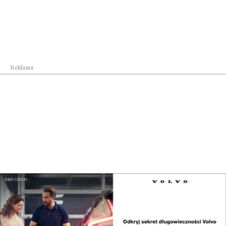
zwłaszcza w chorobie Alzheimera, finansowana ze
środków budżetu państwa. Średnia wieku
uczestników „Niezapominajki” przekracza 75. rok
życia.
Reklama
W 2024 r. zostało otwarte Centrum Opiekuńczo-
Mieszkalne (ul. Sucharskiego, obok DPS) Centrum
obejmie opieką 20 dorosłych osób posiadających
znaczny i umiarkowany stopień niepełnosprawności.
Z usług w ramach pobytu dziennego korzysta 16
osób, a z możliwości opieki całodobowej 4. Centrum
oferuje zajęcia dostosowane do potrzeb,
zainteresowań i możliwości uczestników.
Udostępnij