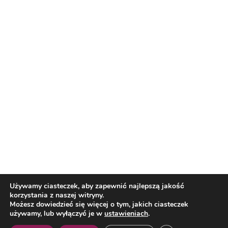
Reklama
Nasi partnerzy
Reklama
O nas
Reklama
Redakcja
Bloguj z nami
Patronat medialny
Regulamin
Kontakt
Używamy ciasteczek, aby zapewnić najlepszą jakość
korzystania z naszej witryny.
Copyright 2012 Biznes i Styl. Wszystkie prawa zastrzeżone.
Możesz dowiedzieć się więcej o tym, jakich ciasteczek
Polityka prywatności
Polityka cookies
używamy, lub wyłączyć je w
ustawieniach
.