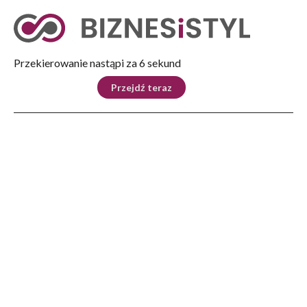
Tryb nocny
Nie
Przekierowanie nastąpi za 5 sekund
KRAJ
BIZNES
ŚWIAT
LIFESTYLE
SPORT
Przejdź teraz
Reklama
Strona główna
>
Lifestyle
>
Janów Podlaski – zapraszamy na Dni Konia Arabskiego 2025
LIFESTYLE
Janów Podlaski – zapraszamy
na Dni Konia Arabskiego