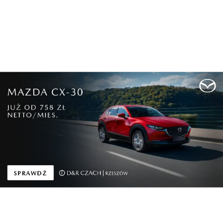
Lifestyle
„Live in Rzeszów” – cykl wakacyjnych koncertów
...
Pokaż więcej
Reklama