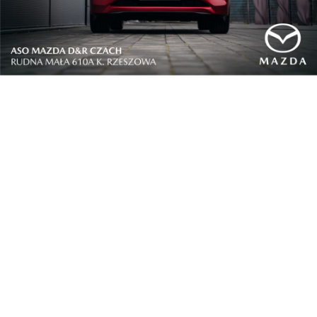
Kultura
Inscenizacja historyczno-kulturowa w Radymnie