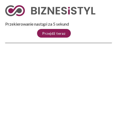
Tryb nocny
Nie
Przekierowanie nastąpi za 4 sekund
KRAJ
BIZNES
ŚWIAT
LIFESTYLE
SPORT
Przejdź teraz
Reklama
Strona główna
>
Kultura
>
Poznaliśmy zwycięzców 50. Festiwalu Polskich Filmów Fabularnych w Gdyni
KULTURA
Poznaliśmy zwycięzców 50.
Festiwalu Polskich Filmów