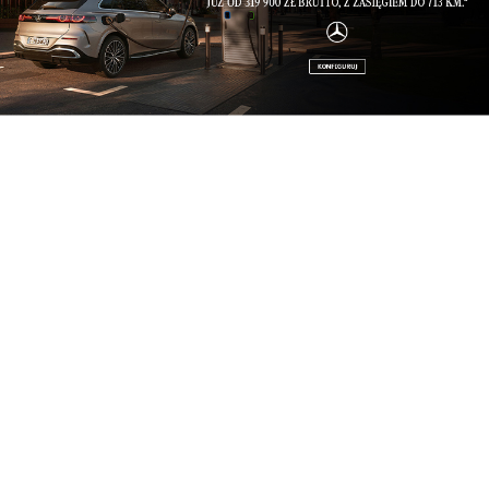
świata wiedzy by się zamknęły.
Żeby przedłużyć wizę, Danka musiała co trzy
miesiące wyjechać choć na chwilę i ponownie
przekroczyć granicę. Blisko leżała Boliwia…
Między chęcią chodzenia własnymi drogami a
dokonaniem wyboru musi się pojawić odwaga. Od
czego zależy jej dostatek lub niedostatek? –
Pewnie od doświadczeń życiowych – zastanawia
się Danka.
– Od tego, jak nas wychowali rodzice,
środowisko, szkoła, nauczyciele… Istnieje jakaś
kultura lęku. Lęku z jednej strony naturalnego: przed
bólem, śmiercią, przed tym, że coś nam się stanie. A z
drugiej jest strach, że nie zostaniemy zaakceptowani
w środowisku, że sobie z tym nie poradzimy, i to