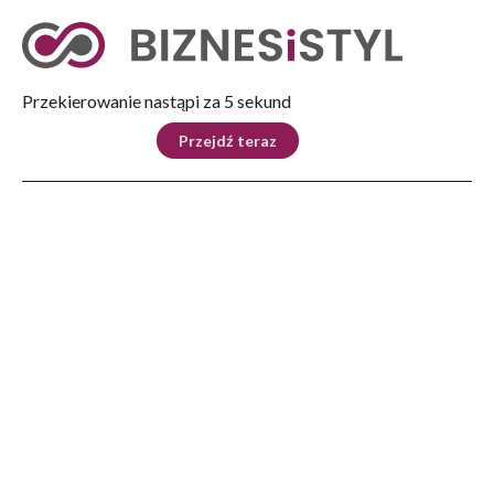
Tryb nocny
Nie
Przekierowanie nastąpi za 4 sekund
KRAJ
BIZNES
ŚWIAT
LIFESTYLE
SPORT
Przejdź teraz
Reklama
Strona główna
>
Kultura
>
Teatr i Kino
>
Polsko-boliwijska grupa aktorska z Pogórza Dynowskiego
KULTURA
Polsko-boliwijska grupa