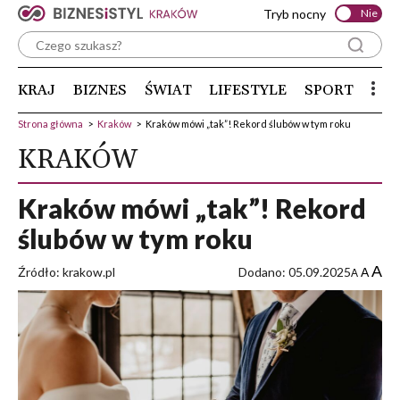
Tryb nocny
Nie
KRAJ
BIZNES
ŚWIAT
LIFESTYLE
SPORT
Strona główna
>
Kraków
>
Kraków mówi „tak”! Rekord ślubów w tym roku
KRAKÓW
Kraków mówi „tak”! Rekord
ślubów w tym roku
A
Źródło: krakow.pl
Dodano: 05.09.2025
A
A