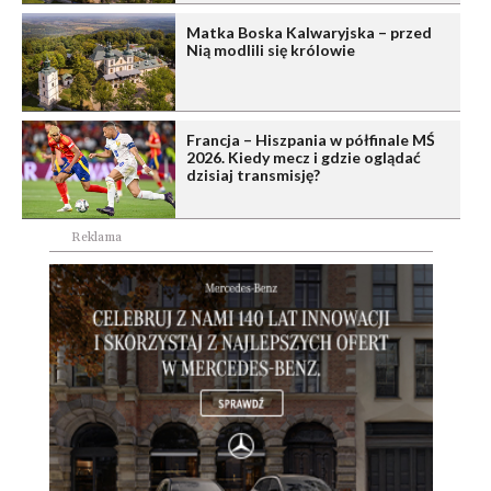
Matka Boska Kalwaryjska – przed
Nią modlili się królowie
Francja – Hiszpania w półfinale MŚ
2026. Kiedy mecz i gdzie oglądać
dzisiaj transmisję?
Reklama