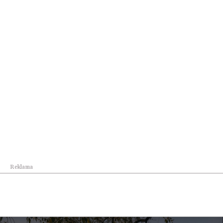
Kultura Kraków
Noc Jazzu. Wielkie święto muzyki na 100-lecie j...
Reklama
Kultura Kraków
Weekend w Krakowie – sprawdź, co się będzie