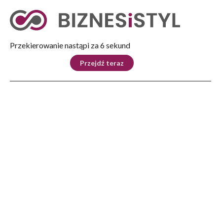
Tryb nocny
Nie
Przekierowanie nastąpi za 5 sekund
KRAJ
BIZNES
ŚWIAT
LIFESTYLE
SPORT
Przejdź teraz
Reklama
Strona główna
>
Kraków
>
Kultura Kraków
>
Muzyczna jesień w Krakowie – jak się rozpocznie?
KRAKÓW
Muzyczna jesień w Krakowie
– jak się rozpocznie?