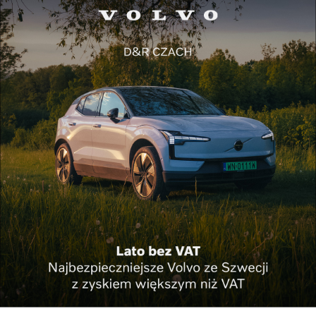
dzi...
Kultura Kraków
Weekend w Krakowie – sprawdź, co się będzie
dzi...
Pokaż więcej
Reklama