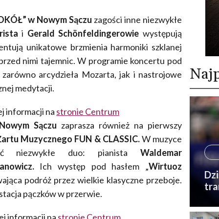
SOKÓŁ” w Nowym Sączu
zagości inne niezwykłe
rista
i
Gerald Schönfeldingerowie
występują
entują unikatowe brzmienia harmoniki szklanej
 przed nimi tajemnic. W programie koncertu pod
Najp
ę zarówno arcydzieła Mozarta, jak i nastrojowe
nej medytacji.
j informacji na
stronie Centrum
 Nowym Sączu
zaprasza również na pierwszy
i Żartu Muzycznego FUN & CLASSIC.
W muzyce
ność niezwykłe duo: pianista
Waldemar
żanowicz.
Ich występ pod hasłem „
Wirtuoz
Dzi
wająca podróż przez wielkie klasyczne przeboje.
tra
stacja pączków w przerwie.
j informacji na
stronie Centrum