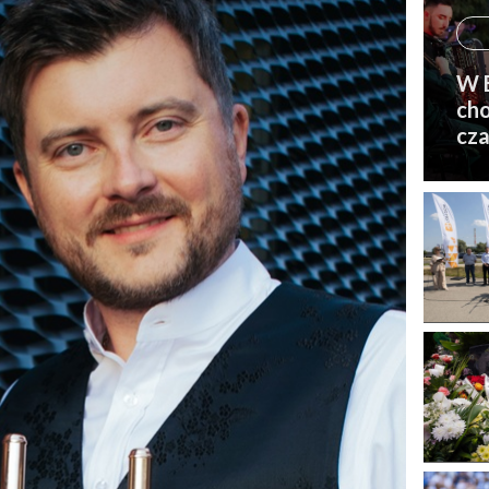
W B
cho
cza