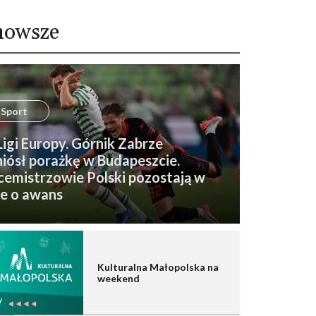
nowsze
Sport
 Ligi Europy. Górnik Zabrze
iósł porażkę w Budapeszcie.
emistrzowie Polski pozostają w
e o awans
Kulturalna Małopolska na
weekend