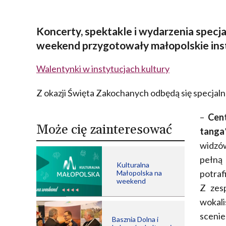
Koncerty, spektakle i wydarzenia specj
weekend przygotowały małopolskie inst
Walentynki w instytucjach kultury
Z okazji Święta Zakochanych odbędą się specja
–
Cent
Może cię zainteresować
tanga
widzó
pełną 
Kulturalna
potra
Małopolska na
weekend
Z zes
wokal
sceni
Basznia Dolna i