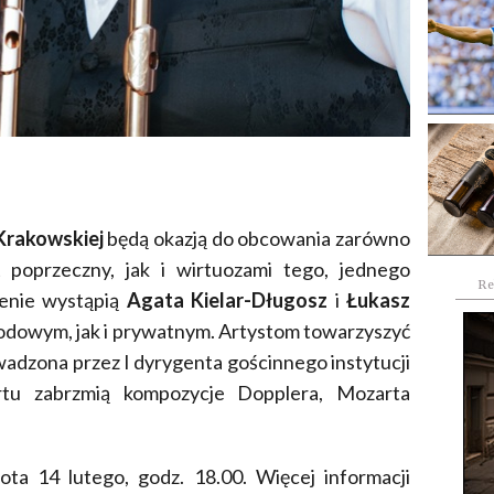
 Krakowskiej
będą okazją do obcowania zarówno
 poprzeczny, jak i wirtuozami tego, jednego
Re
cenie wystąpią
Agata Kielar-Długosz
i
Łukasz
odowym, jak i prywatnym. Artystom towarzyszyć
wadzona przez I dyrygenta gościnnego instytucji
tu zabrzmią kompozycje Dopplera, Mozarta
ota 14 lutego, godz. 18.00. Więcej informacji