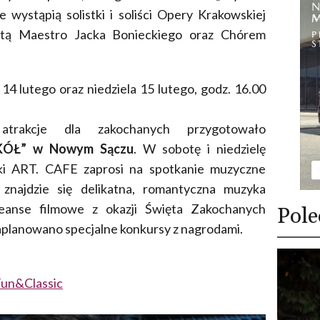
 wystąpią solistki i soliści Opery Krakowskiej
utą Maestro Jacka Bonieckiego oraz Chórem
14 lutego oraz niedziela 15 lutego, godz. 16.00
trakcje dla zakochanych przygotowało
OKÓŁ” w Nowym Sączu
. W sobotę i niedzielę
uki ART. CAFE zaprosi na spotkanie muzyczne
znajdzie się delikatna, romantyczna muzyka
eanse filmowe z okazji Święta Zakochanych
Pole
zaplanowano specjalne konkursy z nagrodami.
 Fun&Classic