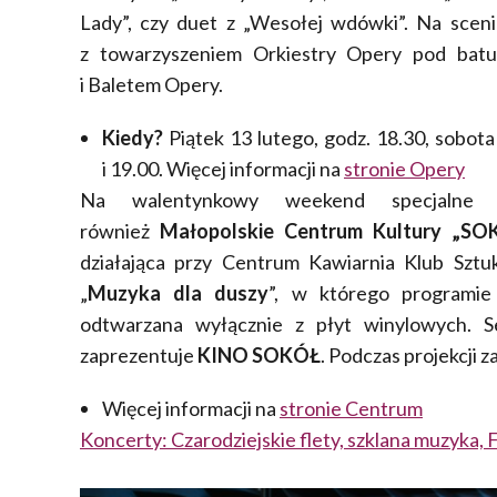
Lady”, czy duet z „Wesołej wdówki”. Na scenie
z towarzyszeniem Orkiestry Opery pod bat
i Baletem Opery.
Kiedy?
Piątek 13 lutego, godz. 18.30, sobota 
i 19.00. Więcej informacji na
stronie Opery
Na walentynkowy weekend specjalne a
również
Małopolskie Centrum Kultury „S
działająca przy Centrum Kawiarnia Klub Szt
„
Muzyka dla duszy
”, w którego programie 
odtwarzana wyłącznie z płyt winylowych. S
zaprezentuje
KINO SOKÓŁ
. Podczas projekcji 
Więcej informacji na
stronie Centrum
Koncerty: Czarodziejskie flety, szklana muzyka,