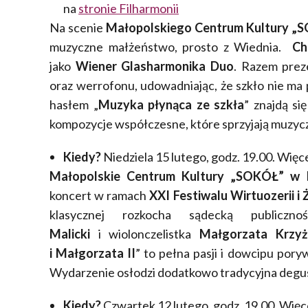
na
stronie Filharmonii
Na scenie
Małopolskiego Centrum Kultury „
muzyczne małżeństwo, prosto z Wiednia.
Ch
jako
Wiener Glasharmonika Duo
. Razem prez
oraz werrofonu, udowadniając, że szkło nie ma
hasłem „
Muzyka płynąca ze szkła
” znajdą si
kompozycje współczesne, które sprzyjają muzycz
Kiedy?
Niedziela 15 lutego, godz. 19.00. Więce
Małopolskie Centrum Kultury „SOKÓŁ” w
koncert w ramach
XXI Festiwalu Wirtuozerii 
klasycznej rozkocha sądecką publicz
Malicki
i wiolonczelistka
Małgorzata Krzy
i Małgorzata II
” to pełna pasji i dowcipu pory
Wydarzenie osłodzi dodatkowo tradycyjna degu
Kiedy?
Czwartek 12 lutego, godz. 19.00. Więce