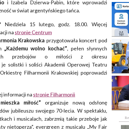
ño
i Izabela Dzierwa-Pabin, które wprowadzi
zność w świat argentyńskiego tańca.
?
Niedziela 15 lutego, godz. 18.00. Więcej
acji na
stronie Centrum
armonia Krakowska
przygotowała koncert pod
m
„Każdemu wolno kochać”
, pełen słynnych
kich przebojów o miłości z okresu
je solistki i soliści Akademii Operowej Teatru
rkiestrę Filharmonii Krakowskiej poprowadzi
j informacji na
stronie Filharmonii
mieszka miłość”
organizuje nową odsłonę
ów jubileuszu swojego 70-lecia. W spektaklu,
ach i musicalach, zabrzmią takie przeboje jak
Re
sty nietoperza”, evergreen z musicalu „My Fair