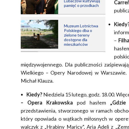
Lubaczów kultywują
Carre
pamięć o przodkach
public
Kiedy
Muzeum Lotnictwa
Polskiego dba o
inform
zielone tereny
dostępne dla
–
Filh
mieszkańców
hasłe
pols
międzywojennego. Dla publiczności zaśpiewają 
Wielkiego – Opery Narodowej w Warszawie. O
Michał Klauza.
Kiedy?
Niedziela 15 lutego, godz. 18.00. Więce
– Opera Krakowska
pod hasłem
„Gdzie 
przedstawienia, stworzonego w ramach obchod
który opowiada o wątkach miłosnych w operetk
walczyk z „Hrabiny Maricy”, Aria Adeli z „Zem