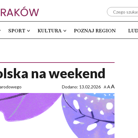
SPORT
KULTURA
POZNAJ REGION
LUD
olska na weekend
A
 Narodowego
Dodano: 13.02.2026
A
A