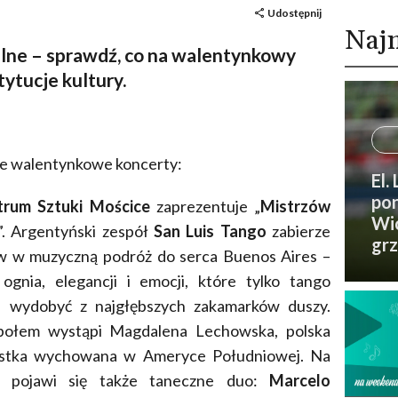
Udostępnij
Naj
alne – sprawdź, co na walentynkowy
ytucje kultury.
lne walentynkowe koncerty:
El.
pon
rum Sztuki Mościce
zaprezentuje „
Mistrzów
Wic
”. Argentyński zespół
San Luis Tango
zabierze
grz
w w muzyczną podróż do serca Buenos Aires –
ognia, elegancji i emocji, które tylko tango
fi wydobyć z najgłębszych zakamarków duszy.
połem wystąpi Magdalena Lechowska, polska
istka wychowana w Ameryce Południowej. Na
e pojawi się także taneczne duo:
Marcelo