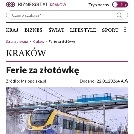
Tryb nocny
Nie
KRAJ
BIZNES
ŚWIAT
LIFESTYLE
SPORT
Strona główna
>
Kraków
>
Ferie za złotówkę
KRAKÓW
Ferie za złotówkę
A
Źródło: Malopolska.pl
Dodano: 22.01.2026
A
A