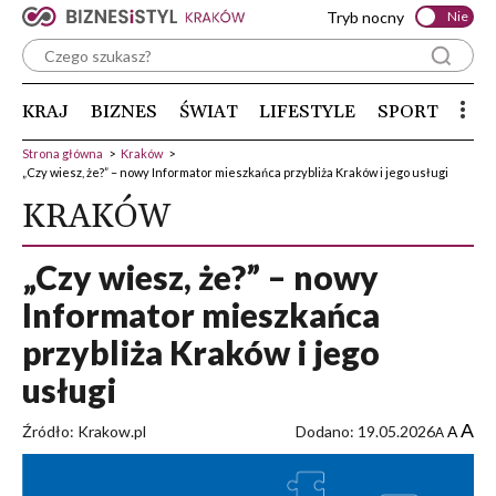
Tryb nocny
Nie
KRAJ
BIZNES
ŚWIAT
LIFESTYLE
SPORT
Strona główna
>
Kraków
>
„Czy wiesz, że?” – nowy Informator mieszkańca przybliża Kraków i jego usługi
KRAKÓW
„Czy wiesz, że?” – nowy
Informator mieszkańca
przybliża Kraków i jego
usługi
A
Źródło: Krakow.pl
Dodano: 19.05.2026
A
A