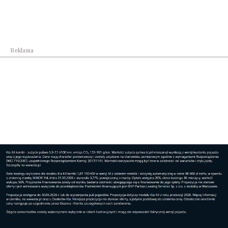
Reklama
Najpopularniejsze w dziale
Kraj
Geotermia coraz ważniejszym filarem
transformac...