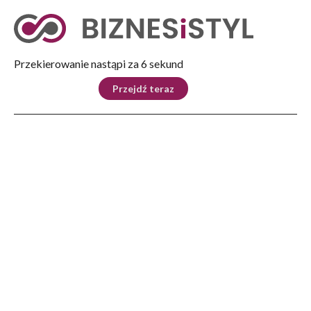
Tryb nocny
Nie
Przekierowanie nastąpi za 5 sekund
KRAJ
BIZNES
ŚWIAT
LIFESTYLE
SPORT
Przejdź teraz
Reklama
Strona główna
>
Kraj
>
Polska i Niemcy aktywują koalicję zdolności opancerzonych na rzecz wsparcia
Ukrainy
KRAJ
Polska i Niemcy aktywują