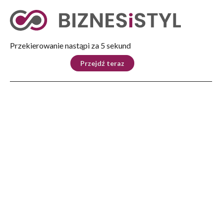
Tryb nocny
Nie
Przekierowanie nastąpi za 5 sekund
KRAJ
BIZNES
ŚWIAT
LIFESTYLE
SPORT
Przejdź teraz
Reklama
Strona główna
>
Kraj
>
Podkarpackie: protest rolników przed przejściem granicznym w Medyce
KRAJ
Podkarpackie: protest
rolników przed przejściem