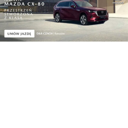
GAZ-SYSTEM buduje ekosystem dla rozwoju
rynku w...
Kraj
Oficjalna inauguracja przygotowań do
Carpathian...
Pokaż więcej
Reklama