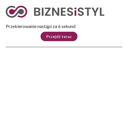
Tryb nocny
Nie
Przekierowanie nastąpi za 5 sekund
KRAJ
BIZNES
ŚWIAT
LIFESTYLE
SPORT
Przejdź teraz
Reklama
Strona główna
>
Kraj
>
Informacja w sprawie dostępności płynów infuzyjnych
KRAJ
Informacja w sprawie
dostępności płynów