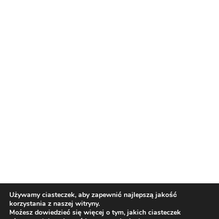
Reklama
Nasi partnerzy
Reklama
O nas
Reklama
Redakcja
Bloguj z nami
Patronat medialny
Regulamin
Kontakt
Używamy ciasteczek, aby zapewnić najlepszą jakość
korzystania z naszej witryny.
Copyright 2012 Biznes i Styl. Wszystkie prawa zastrzeżone.
Możesz dowiedzieć się więcej o tym, jakich ciasteczek
Polityka prywatności
Polityka cookies