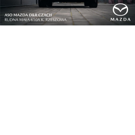
Nowe Technologie
Ogłoszono laureatów trzeciej dorocznej edycji n...