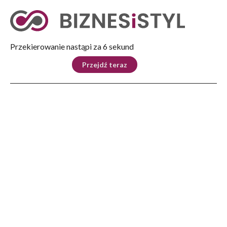
Tryb nocny
Nie
Przekierowanie nastąpi za 5 sekund
KRAJ
BIZNES
ŚWIAT
LIFESTYLE
SPORT
Przejdź teraz
Reklama
Strona główna
>
Biznes
>
Nowe Technologie
>
PZM Technology: od autorskich maszyn po zaawansowane roboty
BIZNES
PZM Technology: od