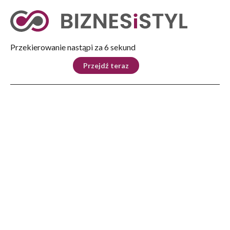
Tryb nocny
Nie
Przekierowanie nastąpi za 5 sekund
KRAJ
BIZNES
ŚWIAT
LIFESTYLE
SPORT
Przejdź teraz
Reklama
Strona główna
>
Biznes
>
Jubileusz „Nowin”. 75 fotografii prezentowanych na 75-lecie gazety
BIZNES
Jubileusz „Nowin”. 75
fotografii prezentowanych