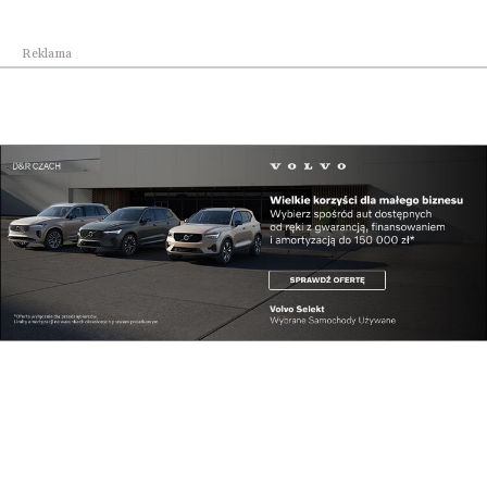
Biznes
Wojewódzki Zespół Koordynacji do spraw
Reklama
polityki...
Biznes
We wrześniu Carpathian Drone Summit.
Podkarpaci...