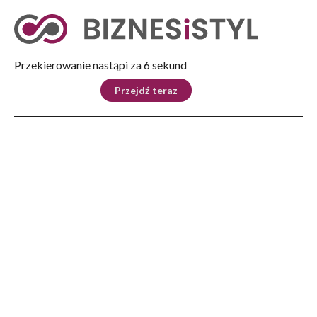
Tryb nocny
Nie
Przekierowanie nastąpi za 5 sekund
KRAJ
BIZNES
ŚWIAT
LIFESTYLE
SPORT
Przejdź teraz
Reklama
Strona główna
>
Biznes
>
Firma NOCTILUCA S.A. przechodzi na Główny Rynek warszawskiej GPW
BIZNES
Firma NOCTILUCA S.A.
przechodzi na Główny Rynek