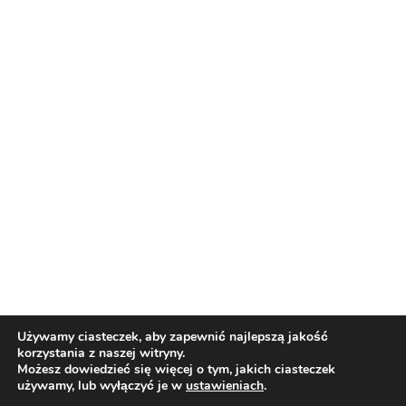
Nasi partnerzy
Reklama
O nas
Reklama
Redakcja
Bloguj z nami
Patronat medialny
Regulamin
Kontakt
Używamy ciasteczek, aby zapewnić najlepszą jakość
korzystania z naszej witryny.
Copyright 2012 Biznes i Styl. Wszystkie prawa zastrzeżone.
Możesz dowiedzieć się więcej o tym, jakich ciasteczek
Polityka prywatności
Polityka cookies
używamy, lub wyłączyć je w
ustawieniach
.