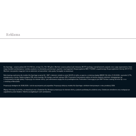
Reklama
Biznes
Rzeszów inwestuje w bezpieczeństwo pieszych
Pokaż więcej
Reklama