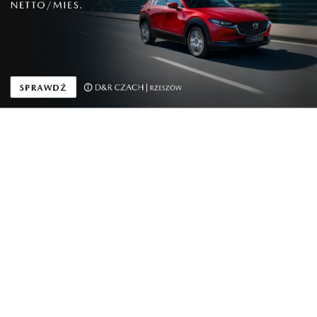
Nowe tereny
Dzisiaj kupują
rekreacyjne powstaną
konkurentów a
na o...
jeszcze ...
Urban Lab Rzeszów
Sierpniowe nabory z
szuka Animatorów
Funduszy Europejs...
Pr...