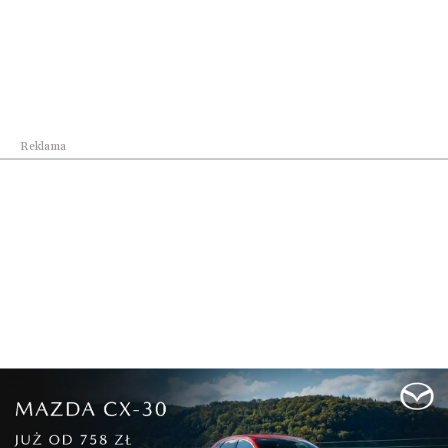
Biznes na co dzień
Dzięki wsparciu Ministerstwa Sportu i Turystyki...
Reklama
Pokaż więcej
Reklama
Najnowsze