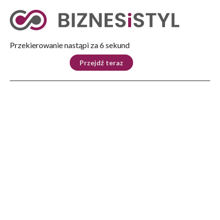
Tryb nocny
Nie
Przekierowanie nastąpi za 5 sekund
KRAJ
BIZNES
ŚWIAT
LIFESTYLE
SPORT
Przejdź teraz
Reklama
Strona główna
>
Biznes
>
Biznes na co dzień
>
Porywisty wiatr uszkodził dach G2A Areny w Jasionce
BIZNES
Porywisty wiatr uszkodził
dach G2A Areny w Jasionce