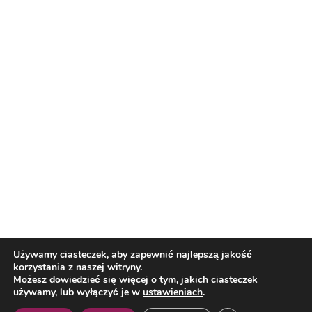
Nasi partnerzy
Reklama
O nas
Reklama
Redakcja
Bloguj z nami
Patronat medialny
Regulamin
Kontakt
Używamy ciasteczek, aby zapewnić najlepszą jakość
korzystania z naszej witryny.
Copyright 2012 Biznes i Styl. Wszystkie prawa zastrzeżone.
Możesz dowiedzieć się więcej o tym, jakich ciasteczek
Polityka prywatności
Polityka cookies
używamy, lub wyłączyć je w
ustawieniach
.