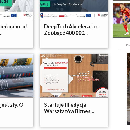
zień naboru!
DeepTech Akcelerator:
.
Zdobądź 400 000...
Re
jest zły. O
Startuje III edycja
Warsztatów Biznes...