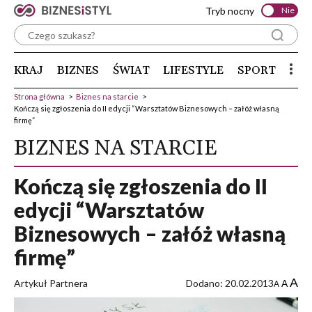
Tryb nocny
Nie
KRAJ
BIZNES
ŚWIAT
LIFESTYLE
SPORT
Strona główna
>
Biznes na starcie
>
Kończą się zgłoszenia do II edycji “Warsztatów Biznesowych – załóż własną
firmę”
BIZNES NA STARCIE
Kończą się zgłoszenia do II
edycji “Warsztatów
Biznesowych – załóż własną
firmę”
A
Artykuł Partnera
Dodano: 20.02.2013
A
A