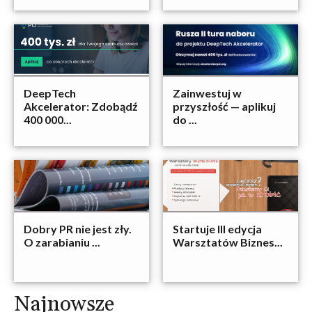
DeepTech
Zainwestuj w
Akcelerator: Zdobądź
przyszłość — aplikuj
400 000...
do ...
Dobry PR nie jest zły.
Startuje III edycja
O zarabianiu ...
Warsztatów Biznes...
Najnowsze