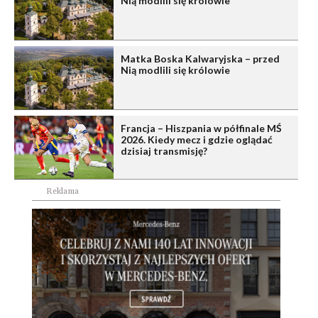
Nią modlili się królowie
Matka Boska Kalwaryjska – przed
Nią modlili się królowie
Francja – Hiszpania w półfinale MŚ
2026. Kiedy mecz i gdzie oglądać
dzisiaj transmisję?
Reklama