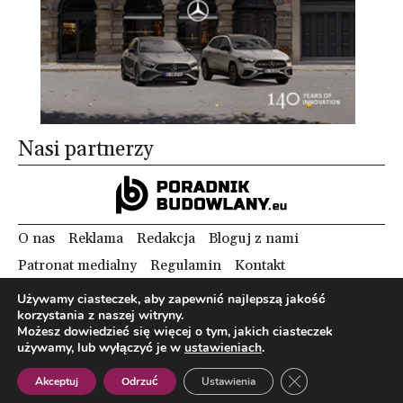
Nasi partnerzy
O nas
Reklama
Redakcja
Bloguj z nami
Patronat medialny
Regulamin
Kontakt
Używamy ciasteczek, aby zapewnić najlepszą jakość
korzystania z naszej witryny.
Copyright 2012 Biznes i Styl. Wszystkie prawa zastrzeżone.
Możesz dowiedzieć się więcej o tym, jakich ciasteczek
Polityka prywatności
Polityka cookies
używamy, lub wyłączyć je w
ustawieniach
.
Zamknij panel pow
Akceptuj
Odrzuć
Ustawienia
Polish