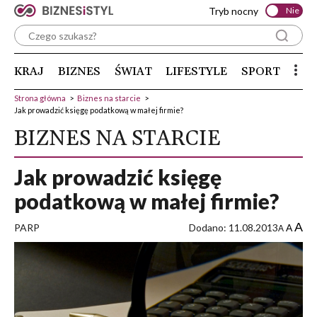
Tryb nocny
Nie
KRAJ
BIZNES
ŚWIAT
LIFESTYLE
SPORT
Strona główna
>
Biznes na starcie
>
Jak prowadzić księgę podatkową w małej firmie?
BIZNES NA STARCIE
Jak prowadzić księgę
podatkową w małej firmie?
A
PARP
Dodano: 11.08.2013
A
A