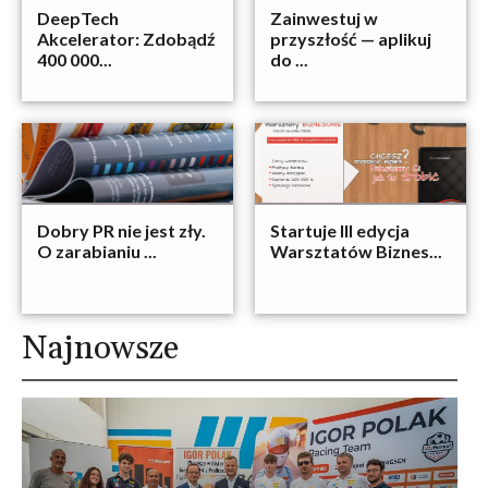
DeepTech
Zainwestuj w
Akcelerator: Zdobądź
przyszłość — aplikuj
400 000...
do ...
Dobry PR nie jest zły.
Startuje III edycja
O zarabianiu ...
Warsztatów Biznes...
Najnowsze