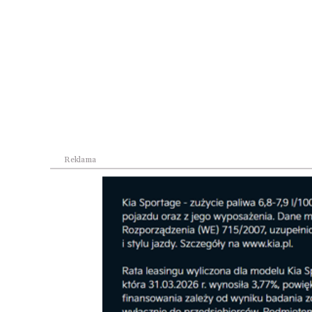
najnowszym efektem wieloletniej współpracy
Motor Corporation. Będzie to model OEM dos
zależną w całości należącą do Toyota Motor Corp
Mazda2 jako pojazd marki własnej Mazdy. 
kontekście zaangażowania firmy w realizacj
Zoom 2030”, jej długoterminowej wizji rozwo
porozumieniem paryskim – ma na celu zmniejszen
do 2030 r. oraz, poprzez przyspieszenie elektryf
Reklama
względem emisji dwutlenku węgla do 2050 r. Wi
Hybridoraz pozostałych modeli i usług serwis
serwisie MAZDA D&R CZACH mieszczącym się w R
17 860 12 20 e-mail: czach@mazda-deale
serwis.czach@mazda-dealer.pl https://www.
Europe 2022