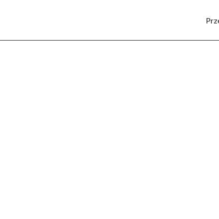
Prz
SPORT
KULTURA
POZNAJ REGION
LUD