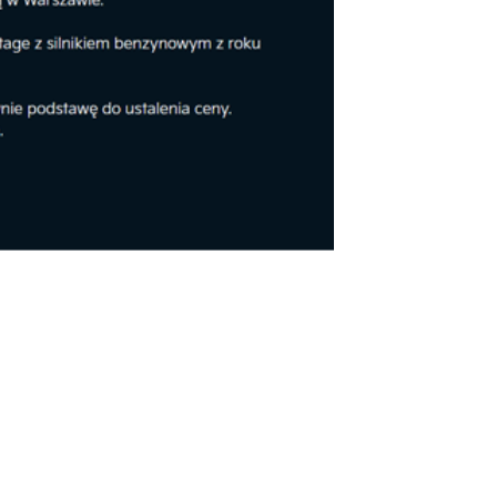
Kultura
udzie Jarmarcznej przysiądź
ć na chwilę! Do niedzieli masz
s!
Kolejne ważne inwestycje
drogowe w Rzeszowie
Jaromirze, do zobaczenia!
Pogrzeb redaktora Jaromira
Kwiatkowskiego