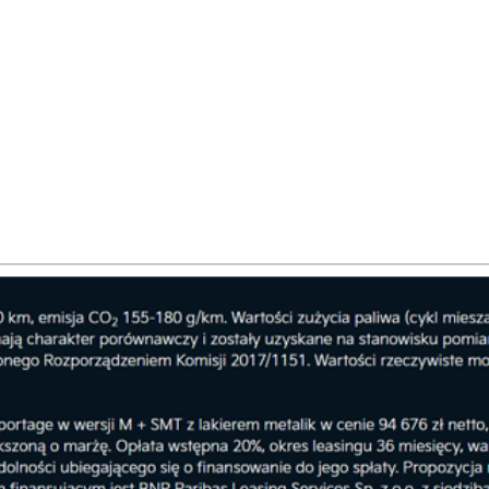
 pomiędzy Mazda Motor Corporation i Toyota
tarczany przez Toyota Motor Europe, spółkę
oration, i zostanie dodany do europejskiej gamy
Jest to bardzo ważny samochód dla Mazdy w
ę celów określonych w „Zrównoważonym Zoom-
ju technologicznego. Konkretnie – zgodnie z
ie średniej emisji CO 2 przedsiębiorstwa o 50%
ikacji swojej floty, osiągnięcie neutralności pod
ęcej informacji na temat nowego modelu Mazda2
owych uzyskać można w Autoryzowanym Salonie i
Pole
zeszowie przy ul. Krakowskiej 32. Salon: Tel.
r.pl Serwis: Tel. 17 860 12 20 e-mail:
mazda-rzeszow-czach.pl/ Foto: Mazda Motor
Udostępnij