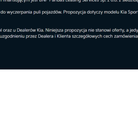
W B
cho
cza
ale