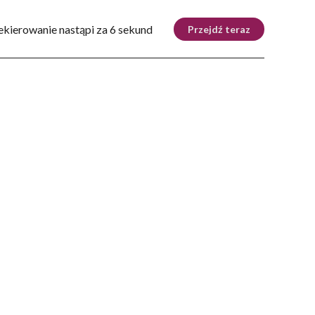
Tryb nocny
Nie
ekierowanie nastąpi za 5 sekund
Przejdź teraz
ZIE
DOM
AUTOMOTO
KRAKÓW