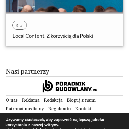
Kraj
Local Content. Z korzyścią dla Polski
Nasi partnerzy
O nas
Reklama
Redakcja
Bloguj z nami
Patronat medialny
Regulamin
Kontakt
Używamy ciasteczek, aby zapewnić najlepszą jakość
korzystania z naszej witryny.
Copyright 2012 Biznes i Styl. Wszystkie prawa zastrzeżone.