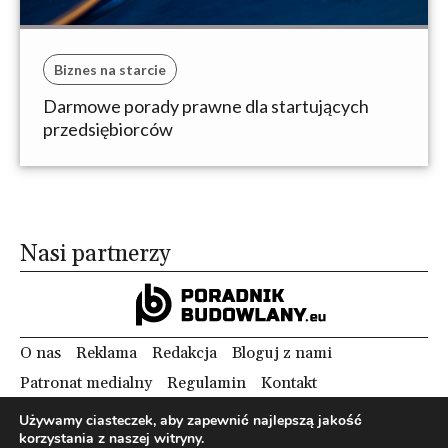
Biznes na starcie
Darmowe porady prawne dla startujących
przedsiębiorców
Nasi partnerzy
O nas
Reklama
Redakcja
Bloguj z nami
Patronat medialny
Regulamin
Kontakt
Używamy ciasteczek, aby zapewnić najlepszą jakość
korzystania z naszej witryny.
Copyright 2012 Biznes i Styl. Wszystkie prawa zastrzeżone.