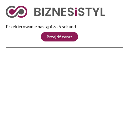
Tryb nocny
Nie
Przekierowanie nastąpi za 4 sekund
KRAJ
BIZNES
ŚWIAT
LIFESTYLE
SPORT
Przejdź teraz
Reklama
Strona główna
>
Ludzie
>
Sylwetki
>
Wit Więch – zostawił Microsoft i wybrał Przemyśl
LUDZIE
Wit Więch – zostawił