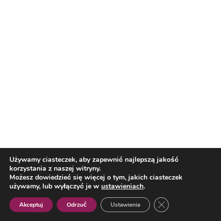
Polecane
Kultura
Reklama
Rockowa Noc 2026 Summer GIG
W Budzie Jarmarcznej przysiądź
Używamy ciasteczek, aby zapewnić najlepszą jakość
choć na chwilę! Do niedzieli masz
korzystania z naszej witryny.
czas!
Możesz dowiedzieć się więcej o tym, jakich ciasteczek
używamy, lub wyłączyć je w
ustawieniach
.
Kolejne ważne inwestycje drogowe
Zamknij panel pow
Akceptuj
Odrzuć
Ustawienia
w Rzeszowie
Polish