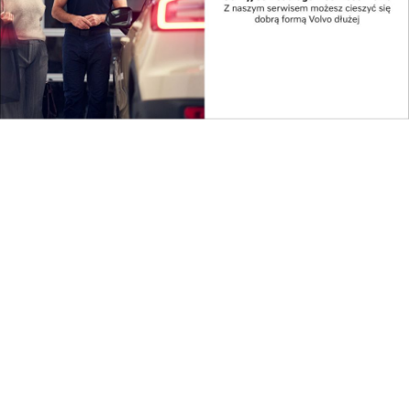
Czech, Japończyk, Ukrainiec, Hindus, Brytyjczyk i
Irlandczyk człowiek uczy się tolerancji i
partnerskich relacji.
Nagroda „Biznes. Dobry Wybór” dla Wita Więcha od
Lewiatana za m.in. promowanie partnerskich relacji
w pracy, być może nie byłaby aż tak bardzo à propos,
gdyby nie pewne praktyki, które założyciel Order of
Code pierwsze podejrzał w Dublinie, a potem
wykorzystał także w Przemyślu.
Świat programistów wiąże się z twórczą
działalnością, dlatego ta większa swoboda niż w
urzędach, jaka panuje w tego typu firmach, choćby
pozwalająca na różne godziny i miejsca pracy oraz
sprzęt, którego się używa, przynosi zwykle